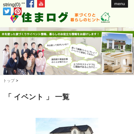
menu
string(0) ""
トップ
>
「 イベント 」 一覧