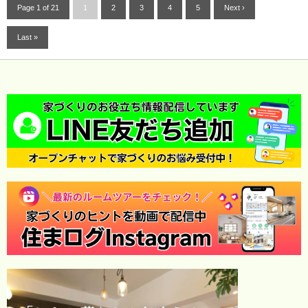
Page 1 of 21
1
2
3
4
5
Next ›
Last »