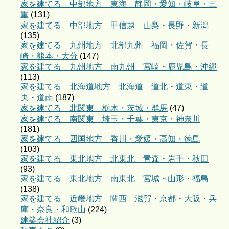
家を建てる 中部地方 東海 静岡・愛知・岐阜・三
重
(131)
家を建てる 中部地方 甲信越 山梨・長野・新潟
(135)
家を建てる 九州地方 北部九州 福岡・佐賀・長
崎・熊本・大分
(147)
家を建てる 九州地方 南九州 宮崎・鹿児島・沖縄
(113)
家を建てる 北海道地方 北海道 道北・道東・道
央・道南
(187)
家を建てる 北関東 栃木・茨城・群馬
(47)
家を建てる 南関東 埼玉・千葉・東京・神奈川
(181)
家を建てる 四国地方 香川・愛媛・高知・徳島
(103)
家を建てる 東北地方 北東北 青森・岩手・秋田
(93)
家を建てる 東北地方 南東北 宮城・山形・福島
(138)
家を建てる 近畿地方 関西 滋賀・京都・大阪・兵
庫・奈良・和歌山
(224)
建築会社紹介
(3)