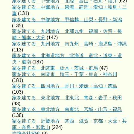
家を建てる 中部地方 北陸 富山・石川・福井
(62)
家を建てる 中部地方 東海 静岡・愛知・岐阜・三
重
(131)
家を建てる 中部地方 甲信越 山梨・長野・新潟
(135)
家を建てる 九州地方 北部九州 福岡・佐賀・長
崎・熊本・大分
(147)
家を建てる 九州地方 南九州 宮崎・鹿児島・沖縄
(113)
家を建てる 北海道地方 北海道 道北・道東・道
央・道南
(187)
家を建てる 北関東 栃木・茨城・群馬
(47)
家を建てる 南関東 埼玉・千葉・東京・神奈川
(181)
家を建てる 四国地方 香川・愛媛・高知・徳島
(103)
家を建てる 東北地方 北東北 青森・岩手・秋田
(93)
家を建てる 東北地方 南東北 宮城・山形・福島
(138)
家を建てる 近畿地方 関西 滋賀・京都・大阪・兵
庫・奈良・和歌山
(224)
建築会社紹介
(3)