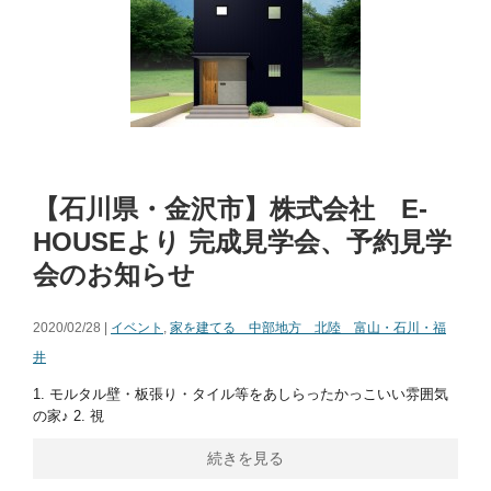
【石川県・金沢市】株式会社 E-
HOUSEより 完成見学会、予約見学
会のお知らせ
2020/02/28 |
イベント
,
家を建てる 中部地方 北陸 富山・石川・福
井
1. モルタル壁・板張り・タイル等をあしらったかっこいい雰囲気
の家♪ 2. 視
続きを見る