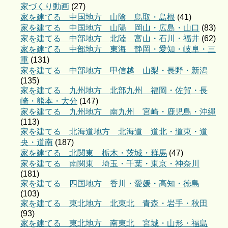
家づくり動画
(27)
家を建てる 中国地方 山陰 鳥取・島根
(41)
家を建てる 中国地方 山陽 岡山・広島・山口
(83)
家を建てる 中部地方 北陸 富山・石川・福井
(62)
家を建てる 中部地方 東海 静岡・愛知・岐阜・三
重
(131)
家を建てる 中部地方 甲信越 山梨・長野・新潟
(135)
家を建てる 九州地方 北部九州 福岡・佐賀・長
崎・熊本・大分
(147)
家を建てる 九州地方 南九州 宮崎・鹿児島・沖縄
(113)
家を建てる 北海道地方 北海道 道北・道東・道
央・道南
(187)
家を建てる 北関東 栃木・茨城・群馬
(47)
家を建てる 南関東 埼玉・千葉・東京・神奈川
(181)
家を建てる 四国地方 香川・愛媛・高知・徳島
(103)
家を建てる 東北地方 北東北 青森・岩手・秋田
(93)
家を建てる 東北地方 南東北 宮城・山形・福島