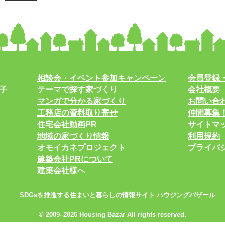
相談会・イベント参加キャンペーン
会員登録
子
テーマで探す家づくり
会社概要
マンガで分かる家づくり
お問い合
工務店の資料取り寄せ
仲間募集
住宅会社動画PR
サイトマ
地域の家づくり情報
利用規約
オモイカネプロジェクト
プライバ
建築会社PRについて
建築会社様へ
SDGsを推進する住まいと暮らしの情報サイト ハウジングバザール
© 2009–2026 Housing Bazar All rights reserved.