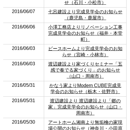
せ（石川・小松市）
2016/06/07
七呂建設より完成見学会のお知らせ
（鹿児島・鹿屋市）
2016/06/06
小澤工務店よりリノベーション工事
完成見学会のお知らせ（福井・本堂
町）
2016/06/03
ピースホームより完成見学会のお知
らせ（宮崎・小林市）
2016/06/03
渡辺建設より家づくりセミナー「五
感で奏でる家づくり」のお知らせ
（山口・周南市）
2016/05/31
かなう家よりModern CUBE完成見
学会のお知らせ（栃木・佐野市）
2016/05/31
渡辺建設より 渡辺建設より「郷の
家」完成見学会のお知らせ（山口・
周南市）
2016/05/30
アートホーム湘南より無垢檜の家現
場公開のお知らせ（神奈川・小田原