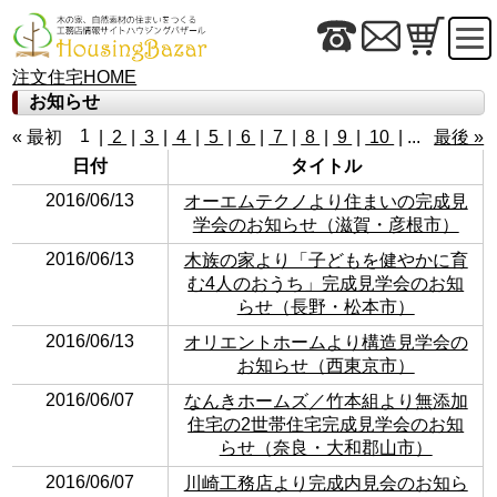
注文住宅HOME
お知らせ
1
« 最初
|
2
|
3
|
4
|
5
|
6
|
7
|
8
|
9
|
10
| ...
最後 »
日付
タイトル
2016/06/13
オーエムテクノより住まいの完成見
学会のお知らせ（滋賀・彦根市）
2016/06/13
木族の家より「子どもを健やかに育
む4人のおうち」完成見学会のお知
らせ（長野・松本市）
2016/06/13
オリエントホームより構造見学会の
お知らせ（西東京市）
2016/06/07
なんきホームズ／竹本組より無添加
住宅の2世帯住宅完成見学会のお知
らせ（奈良・大和郡山市）
2016/06/07
川崎工務店より完成内見会のお知ら