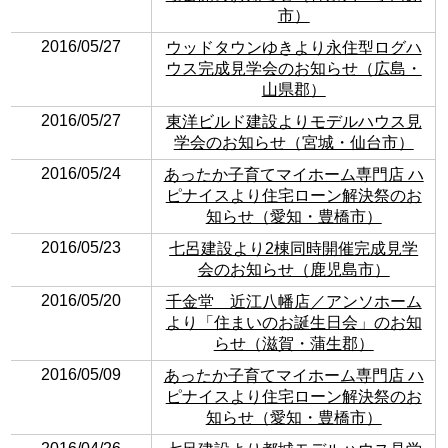
市）
2016/05/27
ウッドタウンゆきより永住型ログハ
ウス完成見学会のお知らせ（広島・
山県郡）
2016/05/27
東洋ビルド建設よりモデルハウス見
学会のお知らせ（宮城・仙台市）
2016/05/24
あったか子育てマイホーム専門店 ハ
ピナイスより住宅ローン解決祭のお
知らせ（愛知・豊橋市）
2016/05/23
七呂建設より2棟同時開催完成見学
会のお知らせ（鹿児島市）
2016/05/20
千金堂 近江八幡店／アンソホーム
より「住まいのお誕生日会」のお知
らせ（滋賀・蒲生郡）
2016/05/09
あったか子育てマイホーム専門店 ハ
ピナイスより住宅ローン解決祭のお
知らせ（愛知・豊橋市）