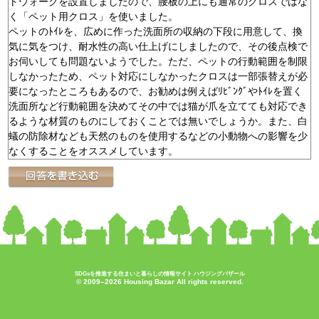
トウォークを設置しましたので、腰板の上にも通常のクロスではな
く「ペット用クロス」を使いました。
ペットのﾄｲﾚを、広めに作った洗面所の収納の下段に用意して、換
気に気をつけ、耐水性の高い仕上げにしましたので、その後点検で
お伺いしても問題ないようでした。ただ、ペットの行動範囲を制限
しなかったため、ペット対応にしなかったクロスは一部張替えが必
要になったところもあるので、お勧めは例えばﾘﾋﾞﾝｸﾞやﾄｲﾚを置く
洗面所など行動範囲を決めてその中では猫が爪を立てても対応でき
るような材質のものにしておくことでは無いでしょうか。また、白
蟻の防除材なども天然のものを使用するなどの小動物への影響を少
なくすることをオススメしています。
SDGsを推進する住まいと暮らしの情報サイト ハウジングバザール
© 2009–2026 Housing Bazar All rights reserved.