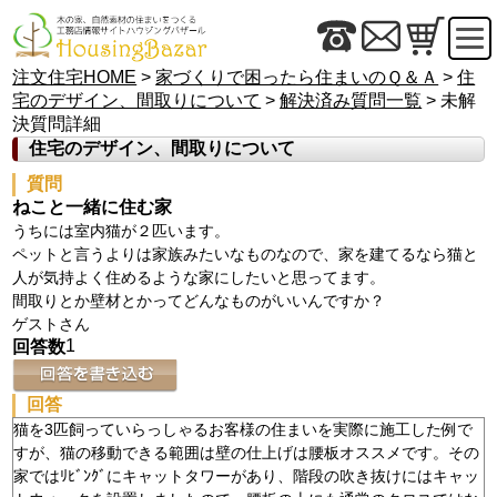
注文住宅HOME
>
家づくりで困ったら住まいのＱ＆Ａ
>
住
宅のデザイン、間取りについて
>
解決済み質問一覧
> 未解
決質問詳細
住宅のデザイン、間取りについて
質問
ねこと一緒に住む家
うちには室内猫が２匹います。
ペットと言うよりは家族みたいなものなので、家を建てるなら猫と
人が気持よく住めるような家にしたいと思ってます。
間取りとか壁材とかってどんなものがいいんですか？
ゲストさん
1
回答数
回答
猫を3匹飼っていらっしゃるお客様の住まいを実際に施工した例で
すが、猫の移動できる範囲は壁の仕上げは腰板オススメです。その
家ではﾘﾋﾞﾝｸﾞにキャットタワーがあり、階段の吹き抜けにはキャッ