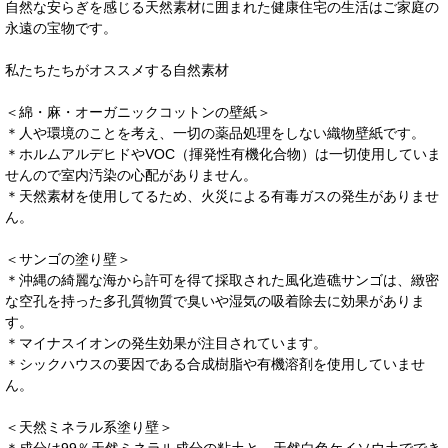
自然な安らぎを感じる天然素材に囲まれた健康住宅の生活はご家庭の
永遠の宝物です。
私たちたちがオススメする自然素材
＜綿・麻・オーガニックコットンの壁紙＞
＊人や環境のことを考え、一切の薬品処理をしない織物壁紙です。
＊ホルムアルデヒドやVOC（揮発性有機化合物）は一切使用していま
せんので室内汚染の心配がありません。
＊天然素材を使用してるため、火災による有毒ガスの発生がありませ
ん。
＜サンゴの塗り壁＞
＊沖縄の綺麗な海から許可を得て採取された風化造礁サンゴは、緻密
な空孔を持った多孔質物質で臭いや湿気の吸着除去に効果がありま
す。
＊マイナスイオンの発生効果が注目されています。
＊シックハウスの要因である合成樹脂や有機溶剤を使用していませ
ん。
＜天然ミネラル系塗り壁＞
＊成分は99％天然ミネラル成分の粘土と、天然白色ケイソウ土ででき