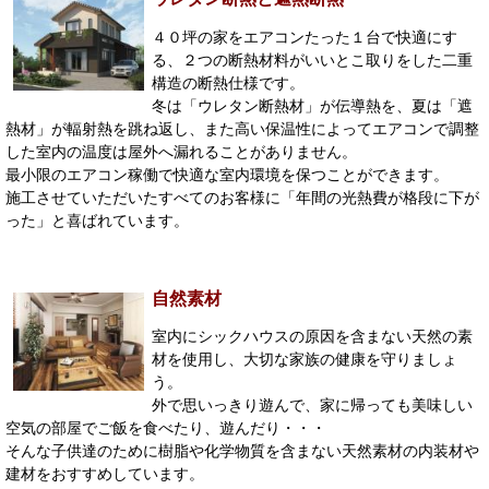
４０坪の家をエアコンたった１台で快適にす
る、２つの断熱材料がいいとこ取りをした二重
構造の断熱仕様です。
冬は「ウレタン断熱材」が伝導熱を、夏は「遮
熱材」が輻射熱を跳ね返し、また高い保温性によってエアコンで調整
した室内の温度は屋外へ漏れることがありません。
最小限のエアコン稼働で快適な室内環境を保つことができます。
施工させていただいたすべてのお客様に「年間の光熱費が格段に下が
った」と喜ばれています。
自然素材
室内にシックハウスの原因を含まない天然の素
材を使用し、大切な家族の健康を守りましょ
う。
外で思いっきり遊んで、家に帰っても美味しい
空気の部屋でご飯を食べたり、遊んだり・・・
そんな子供達のために樹脂や化学物質を含まない天然素材の内装材や
建材をおすすめしています。