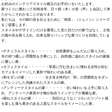
お好みのインテリアスタイル確立のお手伝いをいたします。
家づくりに携わって30有余年。日々樹（木）の音（声）と会話して来
たからこそわかることがあります。
私たちは、その樹の音を伝えるために「樹音」（ジュノン）シリーズ
をご提案します。
スタイルやデザイインだけを重視した見た目だけの家ではなく、土地
の風や光を取り入れ、出来る限りパッシブな家づくりを目指していま
す。
○ナチュラルスタイル・・・・・・自然素材をふんだんに取り入れ、
木の持つ優しい雰囲気を大事にした、自然感に溢れたスタイルの家族
に優しい家。
○カフェスタイル・・・・・・草原に佇む住まいに憧れる女性が好む
カフェをイメージした素朴で味わいのある家。
○和モダンの家・・・・・・古き良き時代の「和」の雰囲気をモダン
にアレンジした洗練されたスタイルの家。
○アンティークスタイルの家・・・・・・古い味わいを上手に取り入
れ、アンティーク家具や小物が似合うインテリアが素敵な家。
○南仏スタイルの家・・・・・・別荘のようなくつろいだリゾート感
を楽しむ落ち着きのある上質なスタイルをイメージした家。