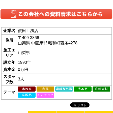
企業名
依田工務店
〒409-3866
住所
山梨県 中巨摩郡 昭和町西条4278
施工エ
山梨県
リア
設立年
1990年
資本金
0万円
スタッ
3人
フ数
テーマ