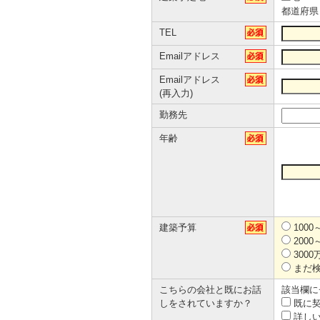
都道府県
TEL
Emailアドレス
Emailアドレス
(再入力)
勤務先
年齢
建築予算
1000
2000
3000
まだ
こちらの会社と既にお話
該当欄に
しをされていますか？
既に契
詳しい