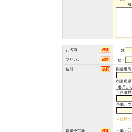
省エネ
お名前
姓
フリガナ
セイ
住所
郵便番号
都道府県
市区町村
番地、マ
※住所の
建築予定地
土地：