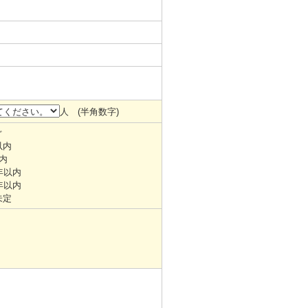
人 (半角数字)
ぐ
以内
内
年以内
年以内
未定