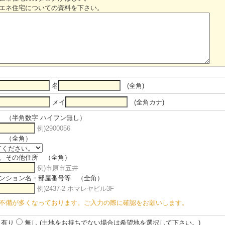
住宅についての資料を下さい。
名
(全角)
メイ
(全角カナ)
 （半角数字 ハイフン無し）
例)2900056
 （全角）
、その他住所 （全角）
例)市原市五井
ンション名・部屋番号等 （全角）
例)2437-2 ホマレヤビル3F
不備が多くなっております。ご入力の際に確認をお願いします。
有り
無し
(土地をお持ちでない場合は希望地を選択して下さい。)