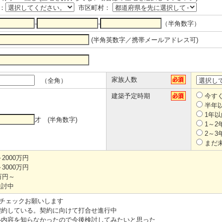
：
市区町村：
-
-
（半角数字）
(半角英数字／携帯メールアドレス可)
家族人数
（全角）
建築予定時期
今す
半年
1年以
才 (半角数字)
1～2
2～3
まだ
～2000万円
～3000万円
万円～
検討中
チェックお願いします
約している。契約に向けて打合せ進行中
内容を知らなかったので今後検討してみたいと思った