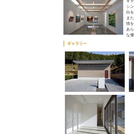
ギャ
シン
白を
また
情を
あら
な優
ギャラリー