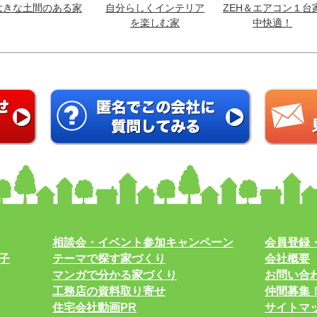
大きな土間のある家
自分らしくインテリア
ZEH＆エアコン１台
を楽しむ家
中快適！
相談会・イベント参加キャンペーン
会員登録
子
テーマで探す家づくり
会社概要
マンガで分かる家づくり
お問い合
工務店の資料取り寄せ
仲間募集
住宅会社動画PR
サイトマ