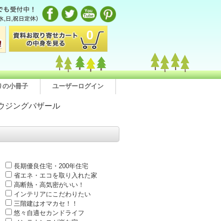
0
りの小冊子
ユーザーログイン
ウジングバザール
長期優良住宅・200年住宅
省エネ・エコを取り入れた家
高断熱・高気密がいい！
インテリアにこだわりたい
三階建はオマカセ！！
悠々自適セカンドライフ