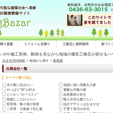
積り提案
リフォーム見積り
工務店に資料請求
家づく
ンガや施工実例、動画を見ながら地域の優良工務店が探せるハ
注文住宅HOME
> 地域から捜す >
群馬県
出展会社一覧
テーマで絞り込む
木の家に住みたい
地震に強い高耐久の家
やっぱり"和"が好き
素敵な外観の家
とにかく"ローコスト"
自然素材が好き
収納にこだわりたい
輸入住宅を建てたい
変形地・狭小地が得意
設計デザインはおまかせ
二世帯・大家族で住む家
子育て世代の住宅