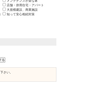
メンテナンスが楽な家
店舗・併用住宅・アパート
大規模建設、商業施設
知
知って安心相続対策
て下さい。