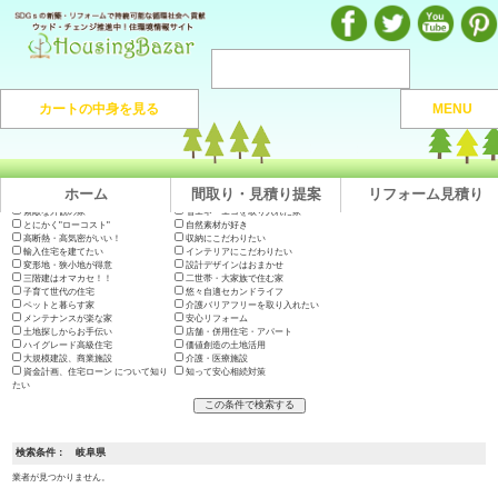
注文住宅のマンガや施工実例、動画を見ながら地域の優良工務店が探せるハウジングバザール
カートの中身を見る
MENU
注文住宅HOME
> 地域から捜す >
岐阜県
ホーム
間取り・見積り提案
リフォーム見積り
出展会社一覧
テーマで絞り込む
木の家に住みたい
地震に強い高耐久の家
長期優良住宅・200年住宅
やっぱり"和"が好き
素敵な外観の家
省エネ・エコを取り入れた家
とにかく"ローコスト"
自然素材が好き
高断熱・高気密がいい！
収納にこだわりたい
輸入住宅を建てたい
インテリアにこだわりたい
変形地・狭小地が得意
設計デザインはおまかせ
三階建はオマカセ！！
二世帯・大家族で住む家
子育て世代の住宅
悠々自適セカンドライフ
ペットと暮らす家
介護バリアフリーを取り入れたい
メンテナンスが楽な家
安心リフォーム