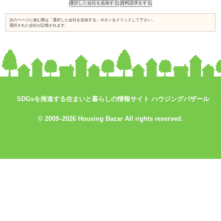
土地探しからお手伝い
店舗・併用住宅・アパート
ハイグレード高級住宅
価値創造の土地活用
大規模建設、商業施設
介護・医療施設
資金計画、住宅ローン について知り
知って安心相続対策
たい
検索条件： 岐阜県
SDGsを推進する住まいと暮らしの情報サイト ハウジングバザール
業者が見つかりません。
© 2009–2026 Housing Bazar All rights reserved.
次のページに進む際は「選択した会社を追加する」ボタンをクリックして下
選択された会社が記憶されます。