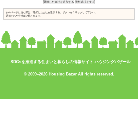
土地探しからお手伝い
店舗・併用住宅・アパート
ハイグレード高級住宅
価値創造の土地活用
大規模建設、商業施設
介護・医療施設
資金計画、住宅ローン について知り
知って安心相続対策
たい
検索条件： 和歌山県
SDGsを推進する住まいと暮らしの情報サイト ハウジングバザール
業者が見つかりません。
© 2009–2026 Housing Bazar All rights reserved.
次のページに進む際は「選択した会社を追加する」ボタンをクリックして下
選択された会社が記憶されます。