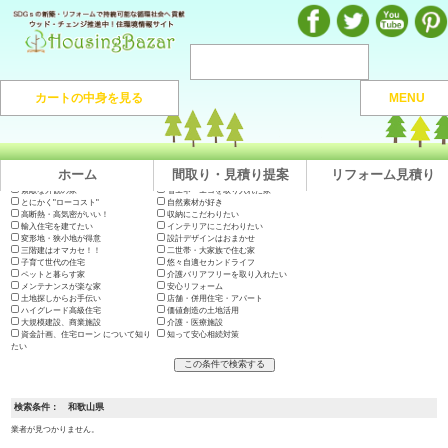
注文住宅のマンガや施工実例、動画を見ながら地域の優良工務店が探せるハウジングバザール
カートの中身を見る
MENU
注文住宅HOME
> 地域から捜す >
和歌山県
ホーム
間取り・見積り提案
リフォーム見積り
出展会社一覧
テーマで絞り込む
木の家に住みたい
地震に強い高耐久の家
長期優良住宅・200年住宅
やっぱり"和"が好き
素敵な外観の家
省エネ・エコを取り入れた家
とにかく"ローコスト"
自然素材が好き
高断熱・高気密がいい！
収納にこだわりたい
輸入住宅を建てたい
インテリアにこだわりたい
変形地・狭小地が得意
設計デザインはおまかせ
三階建はオマカセ！！
二世帯・大家族で住む家
子育て世代の住宅
悠々自適セカンドライフ
ペットと暮らす家
介護バリアフリーを取り入れたい
メンテナンスが楽な家
安心リフォーム