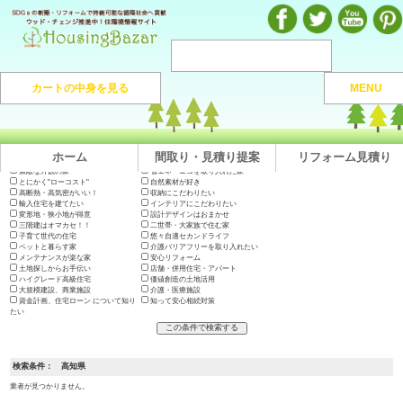
注文住宅のマンガや施工実例、動画を見ながら地域の優良工務店が探せるハウジングバザール
カートの中身を見る
MENU
注文住宅HOME
> 地域から捜す >
高知県
ホーム
間取り・見積り提案
リフォーム見積り
出展会社一覧
テーマで絞り込む
木の家に住みたい
地震に強い高耐久の家
長期優良住宅・200年住宅
やっぱり"和"が好き
素敵な外観の家
省エネ・エコを取り入れた家
とにかく"ローコスト"
自然素材が好き
高断熱・高気密がいい！
収納にこだわりたい
輸入住宅を建てたい
インテリアにこだわりたい
変形地・狭小地が得意
設計デザインはおまかせ
三階建はオマカセ！！
二世帯・大家族で住む家
子育て世代の住宅
悠々自適セカンドライフ
ペットと暮らす家
介護バリアフリーを取り入れたい
メンテナンスが楽な家
安心リフォーム