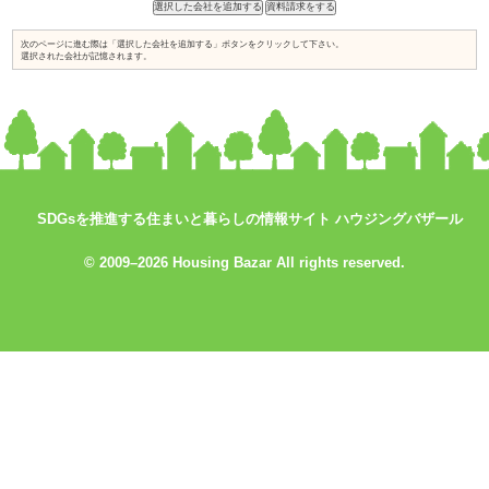
土地探しからお手伝い
店舗・併用住宅・アパート
ハイグレード高級住宅
価値創造の土地活用
大規模建設、商業施設
介護・医療施設
資金計画、住宅ローン について知り
知って安心相続対策
たい
検索条件： 高知県
SDGsを推進する住まいと暮らしの情報サイト ハウジングバザール
業者が見つかりません。
© 2009–2026 Housing Bazar All rights reserved.
次のページに進む際は「選択した会社を追加する」ボタンをクリックして下
選択された会社が記憶されます。