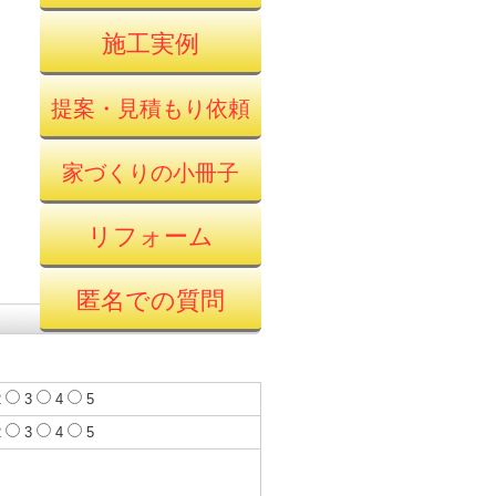
施工実例
提案・見積もり依頼
家づくりの小冊子
リフォーム
匿名での質問
2
3
4
5
2
3
4
5