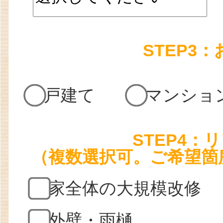
STEP3
戸建て
マンショ
STEP4
（複数選択可。ご希望箇
家全体の大規模改修
外壁・雨樋