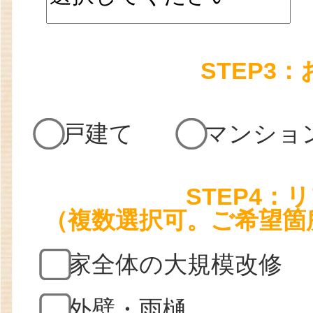
STEP3
戸建て
マンショ
STEP4
（複数選択可。ご希望箇
家全体の大規模改修
外壁・雨樋