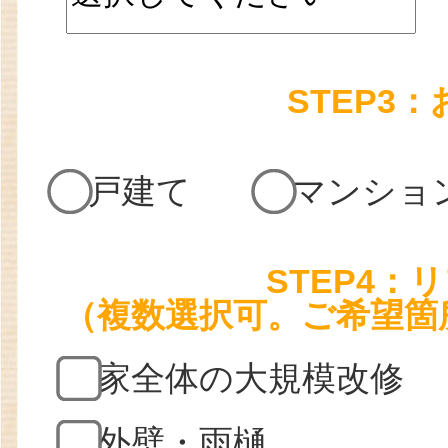
STEP3
戸建て
マンショ
STEP4
（複数選択可。ご希望箇
家全体の大規模改修
外壁・雨樋