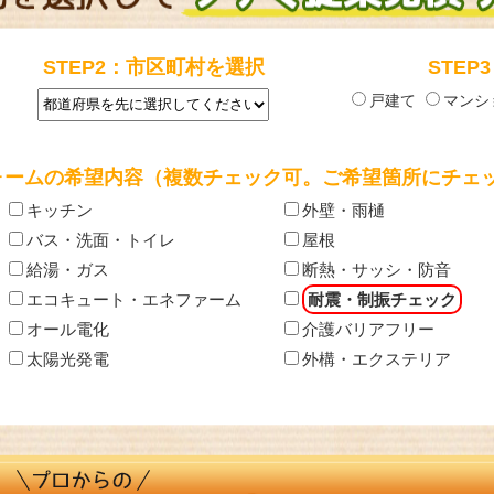
STEP2：市区町村を選択
STE
戸建て
マンシ
フォームの希望内容（複数チェック可。ご希望箇所にチェ
キッチン
外壁・雨樋
バス・洗面・トイレ
屋根
給湯・ガス
断熱・サッシ・防音
エコキュート・エネファーム
耐震・制振チェック
オール電化
介護バリアフリー
太陽光発電
外構・エクステリア