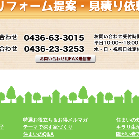
特選お役立ち＆お得メルマガ
住まいの
子
テーマで探す家づくり
キラリ生
住まいのQ&A
障がい者ア