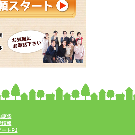
知恵袋
活情報
ートPJ