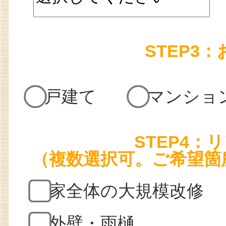
STEP3
戸建て
マンショ
STEP4
（複数選択可。ご希望箇
家全体の大規模改修
外壁・雨樋