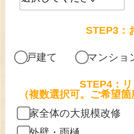
STEP3
戸建て
マンショ
STEP4
（複数選択可。ご希望箇
家全体の大規模改修
外壁・雨樋