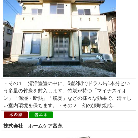
・その１ 清活畳畳の中に、6畳2間でドラム缶1本分とい
う多量の竹炭を封入します。竹炭が持つ「マイナスイオ
ン」「保湿・断熱」「脱臭」などの様々な効果で、清々し
い室内環境を保ちます。・その２ 幻の漆喰焼成...
株式会社 ホームケア富永