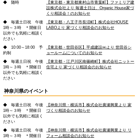
◆ 随時
【東京都・東京都東村山市青葉町】ファミリア建
設株式会社より 毎週土日は、Organic House家づ
くり相談会！のお知らせ
◆ 毎週土日祝 午後
【東京都・八王子市長沼町】株式会社HOUSE
1時～３時 ＊開催日
LABOより 家づくり相談会のお知らせ
以外でも気軽に相談く
ださい
◆ 10:00～18:00 予
【東京都・世田谷区】平成建設㈱より 世田谷シ
約制
ョールームについてのお知らせ
◆ 毎週土日祝 午後
【東京都・江戸川区南篠崎町】株式会社ニットー
1時～３時 ＊開催日
住宅より 家づくり相談会のお知らせ
以外でも気軽に相談く
ださい
神奈川県のイベント
◆ 毎週土日祝 午後
【神奈川県・横浜市】株式会社廣瀬興業より 家
1時～３時 ＊開催日
づくり相談会のお知らせ
以外でも気軽に相談く
ださい
◆ 毎週土日祝 午後
【神奈川県・横浜市】株式会社廣瀬興業より リ
1時～３時 ＊開催日
フォーム相談会のお知らせ