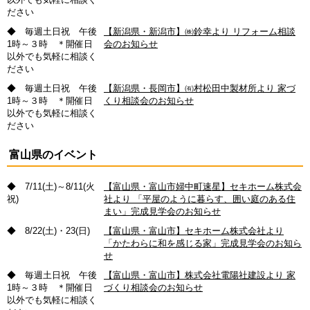
ださい
◆ 毎週土日祝 午後
【新潟県・新潟市】㈱鈴幸より リフォーム相談
1時～３時 ＊開催日
会のお知らせ
以外でも気軽に相談く
ださい
◆ 毎週土日祝 午後
【新潟県・長岡市】㈲村松田中製材所より 家づ
1時～３時 ＊開催日
くり相談会のお知らせ
以外でも気軽に相談く
ださい
富山県のイベント
◆ 7/11(土)～8/11(火
【富山県・富山市婦中町速星】セキホーム株式会
祝)
社より 「平屋のように暮らす、囲い庭のある住
まい」完成見学会のお知らせ
◆ 8/22(土)・23(日)
【富山県・富山市】セキホーム株式会社より
「かたわらに和を感じる家」完成見学会のお知ら
せ
◆ 毎週土日祝 午後
【富山県・富山市】株式会社電陽社建設より 家
1時～３時 ＊開催日
づくり相談会のお知らせ
以外でも気軽に相談く