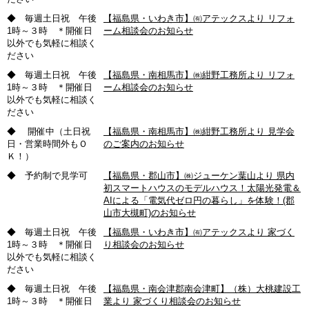
◆ 毎週土日祝 午後
【福島県・いわき市】㈲アテックスより リフォ
1時～３時 ＊開催日
ーム相談会のお知らせ
以外でも気軽に相談く
ださい
◆ 毎週土日祝 午後
【福島県・南相馬市】㈱紺野工務所より リフォ
1時～３時 ＊開催日
ーム相談会のお知らせ
以外でも気軽に相談く
ださい
◆ 開催中（土日祝
【福島県・南相馬市】㈱紺野工務所より 見学会
日・営業時間外もＯ
のご案内のお知らせ
Ｋ！）
◆ 予約制で見学可
【福島県・郡山市】㈱ジューケン葉山より 県内
初スマートハウスのモデルハウス！太陽光発電＆
AIによる「電気代ゼロ円の暮らし」を体験！(郡
山市大槻町)のお知らせ
◆ 毎週土日祝 午後
【福島県・いわき市】㈲アテックスより 家づく
1時～３時 ＊開催日
り相談会のお知らせ
以外でも気軽に相談く
ださい
◆ 毎週土日祝 午後
【福島県・南会津郡南会津町】（株）大桃建設工
1時～３時 ＊開催日
業より 家づくり相談会のお知らせ