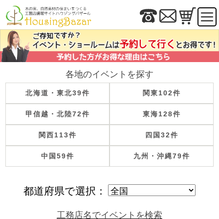
各地のイベントを探す
北海道・東北
39件
関東
102件
甲信越・北陸
72件
東海
128件
関西
113件
四国
32件
中国
59件
九州・沖縄
79件
都道府県で選択：
工務店名でイベントを検索