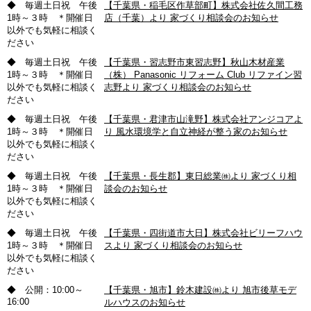
◆ 毎週土日祝 午後
【千葉県・稲毛区作草部町】株式会社佐久間工務
1時～３時 ＊開催日
店（千葉）より 家づくり相談会のお知らせ
以外でも気軽に相談く
ださい
◆ 毎週土日祝 午後
【千葉県・習志野市東習志野】秋山木材産業
1時～３時 ＊開催日
（株） Panasonic リフォーム Club リファイン習
以外でも気軽に相談く
志野より 家づくり相談会のお知らせ
ださい
◆ 毎週土日祝 午後
【千葉県・君津市山滝野】株式会社アンジコアよ
1時～３時 ＊開催日
り 風水環境学と自立神経が整う家のお知らせ
以外でも気軽に相談く
ださい
◆ 毎週土日祝 午後
【千葉県・長生郡】東日総業㈱より 家づくり相
1時～３時 ＊開催日
談会のお知らせ
以外でも気軽に相談く
ださい
◆ 毎週土日祝 午後
【千葉県・四街道市大日】株式会社ビリーフハウ
1時～３時 ＊開催日
スより 家づくり相談会のお知らせ
以外でも気軽に相談く
ださい
◆ 公開：10:00～
【千葉県・旭市】鈴木建設㈱より 旭市後草モデ
16:00
ルハウスのお知らせ