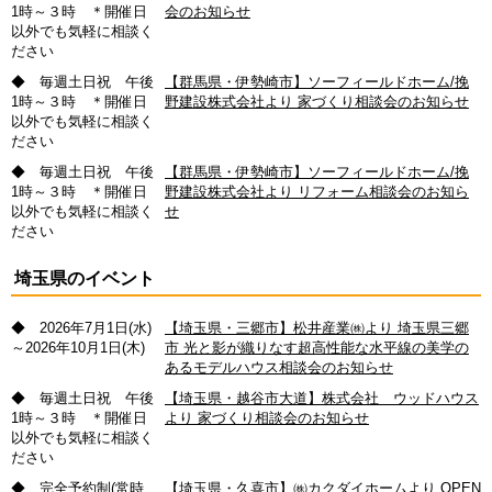
1時～３時 ＊開催日
会のお知らせ
以外でも気軽に相談く
ださい
◆ 毎週土日祝 午後
【群馬県・伊勢崎市】ソーフィールドホーム/挽
1時～３時 ＊開催日
野建設株式会社より 家づくり相談会のお知らせ
以外でも気軽に相談く
ださい
◆ 毎週土日祝 午後
【群馬県・伊勢崎市】ソーフィールドホーム/挽
1時～３時 ＊開催日
野建設株式会社より リフォーム相談会のお知ら
以外でも気軽に相談く
せ
ださい
埼玉県のイベント
◆ 2026年7月1日(水)
【埼玉県・三郷市】松井産業㈱より 埼玉県三郷
～2026年10月1日(木)
市 光と影が織りなす超高性能な水平線の美学の
あるモデルハウス相談会のお知らせ
◆ 毎週土日祝 午後
【埼玉県・越谷市大道】株式会社 ウッドハウス
1時～３時 ＊開催日
より 家づくり相談会のお知らせ
以外でも気軽に相談く
ださい
◆ 完全予約制(常時
【埼玉県・久喜市】㈱カクダイホームより OPEN