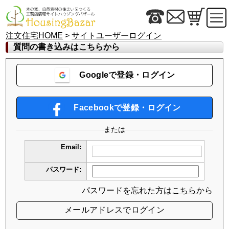
注文住宅HOME
>
サイトユーザーログイン
質問の書き込みはこちらから
Googleで登録・ログイン
Facebookで登録・ログイン
または
Email:
パスワード:
パスワードを忘れた方は
こちら
から