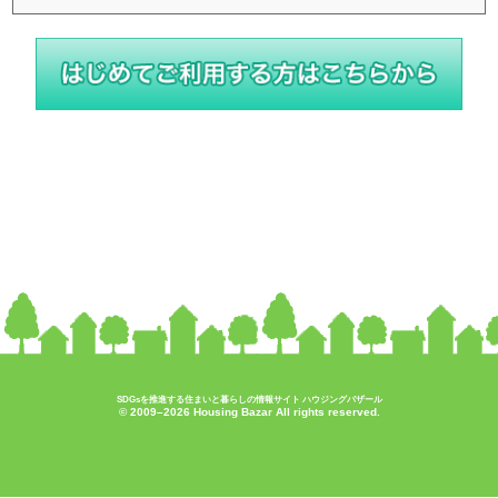
SDGsを推進する住まいと暮らしの情報サイト ハウジングバザール
© 2009–2026 Housing Bazar All rights reserved.