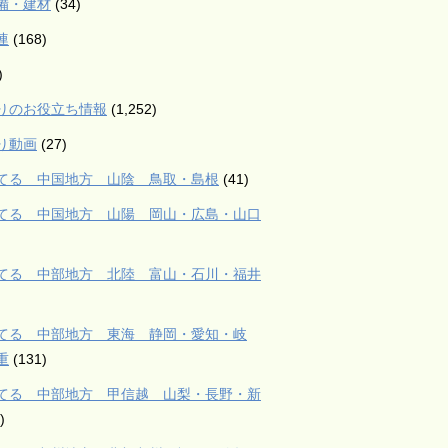
備・建材
(34)
連
(168)
)
りのお役立ち情報
(1,252)
り動画
(27)
てる 中国地方 山陰 鳥取・島根
(41)
てる 中国地方 山陽 岡山・広島・山口
てる 中部地方 北陸 富山・石川・福井
てる 中部地方 東海 静岡・愛知・岐
重
(131)
てる 中部地方 甲信越 山梨・長野・新
)