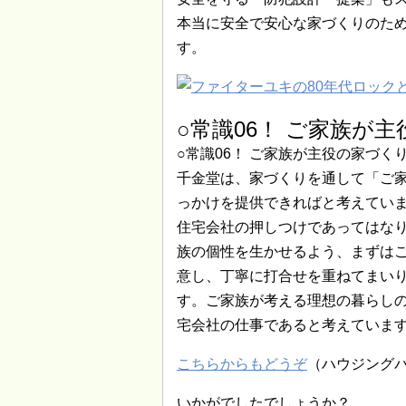
本当に安全で安心な家づくりのた
す。
○常識06！ ご家族が
○常識06！ ご家族が主役の家づく
千金堂は、家づくりを通して「ご
っかけを提供できればと考えてい
住宅会社の押しつけであってはな
族の個性を生かせるよう、まずは
意し、丁寧に打合せを重ねてまい
す。ご家族が考える理想の暮らし
宅会社の仕事であると考えていま
こちらからもどうぞ
（ハウジング
いかがでしたでしょうか？