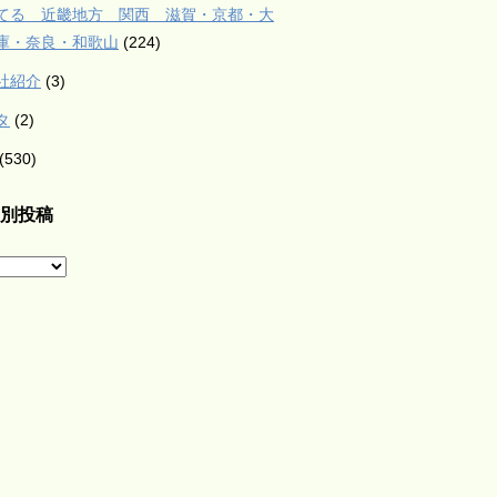
てる 近畿地方 関西 滋賀・京都・大
庫・奈良・和歌山
(224)
社紹介
(3)
タ
(2)
(530)
別投稿