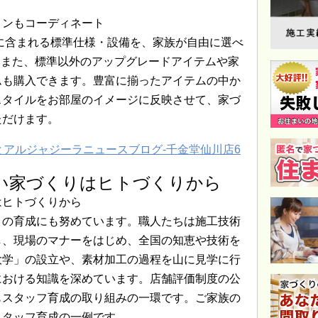
ョンもコーディネート
中に含まれる標準仕様・設備を、家族が自由に選べ
。また、標準以外のアップグレードアイテムや家
ムも購入できます。豊富に揃ったアイテムの中か
スタイルをお部屋のイメージに反映させて、家づ
ただけます。
良い家づくりはヒトづくりから
はヒトづくりから
トの育成にも努めています。職人たちは施工技術
し、現場のマナーをはじめ、全国の知恵や技術を
大学」の設立や、素材加工の過程を山に見学に行
における知識を深めています。店舗評価制度の公
もスタッフ育成の取り組みの一環です。ご家族の
スタッフ育成の一例です。