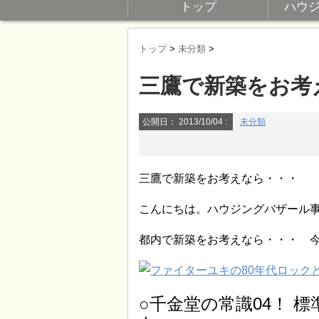
トップ
ハウ
トップ
>
未分類
>
三鷹で新築をお考
公開日：
2013/10/04
:
未分類
三鷹で新築をお考えなら・・・
こんにちは。ハウジングバザール事務
都内で新築をお考えなら・・・ 今
○千金堂の常識04！ 