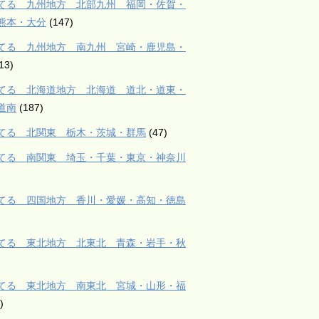
てる 九州地方 北部九州 福岡・佐賀・
熊本・大分
(147)
てる 九州地方 南九州 宮崎・鹿児島・
13)
てる 北海道地方 北海道 道北・道東・
道南
(187)
てる 北関東 栃木・茨城・群馬
(47)
てる 南関東 埼玉・千葉・東京・神奈川
てる 四国地方 香川・愛媛・高知・徳島
てる 東北地方 北東北 青森・岩手・秋
てる 東北地方 南東北 宮城・山形・福
)