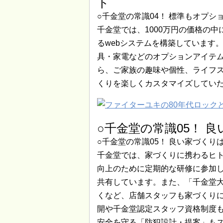
ト
○千金堂の常識04！ 標準もオプシ
千金堂では、1000万円の価格の
るwebシステムを構築しています
具・家電などのオプションアイテ
ら、ご家族の趣味や個性、ライフ
くりを楽しくカスタマイズしてい
○千金堂の常識05！ 
○千金堂の常識05！ 良い家づくり
千金堂では、家づくりに携わるヒ
向上のために定期的な研修に参加
共有しています。また、「千金堂
くなど、店舗スタッフも家づくり
開や千金堂認定スタッフ資格制度
安全を守る「防犯設計・提案」も