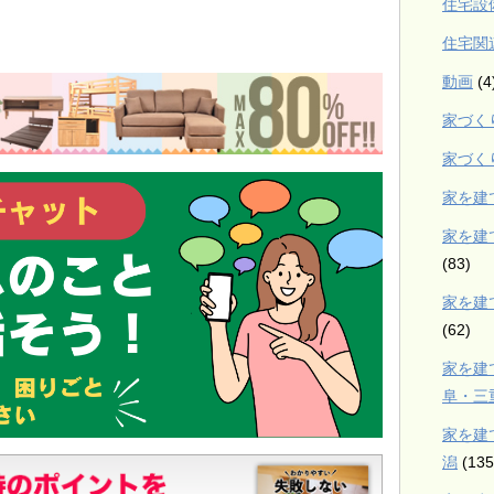
住宅設
住宅関
動画
(4
家づく
家づく
家を建
家を建
(83)
家を建
(62)
家を建
阜・三
家を建
潟
(135