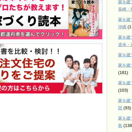
家を建
長崎・
家を建
沖縄
(1
家を建
道央・
家を建
家を建
(181)
家を建
(103)
家を建
田
(93)
家を建
島
(138