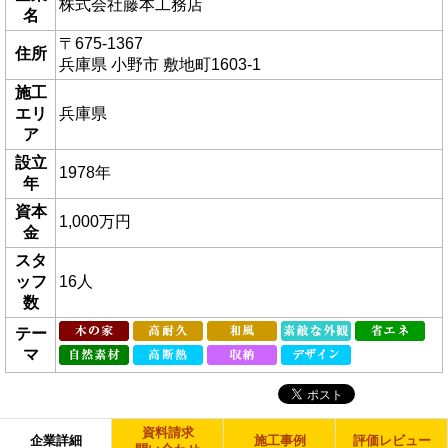
株式会社藤本工務店
名
〒675-1367
住所
兵庫県 小野市 敷地町1603-1
施工
エリ
兵庫県
ア
設立
1978年
年
資本
1,000万円
金
スタ
ッフ
16人
数
テー
マ
資料請求
企業詳細
施工事例
評価レビュー