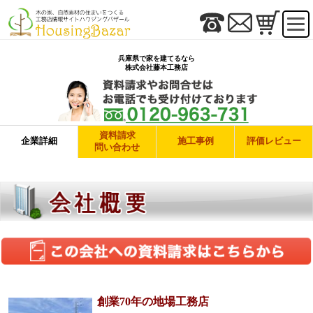
兵庫県で家を建てるなら
株式会社藤本工務店
資料請求
企業詳細
施工事例
評価レビュー
問い合わせ
創業70年の地場工務店