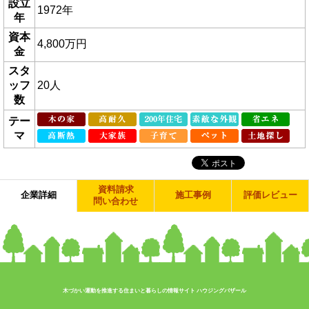
設立
1972年
年
資本
4,800万円
金
スタ
ッフ
20人
数
テー
マ
資料請求
企業詳細
施工事例
評価レビュー
問い合わせ
木づかい運動を推進する住まいと暮らしの情報サイト ハウジングバザール