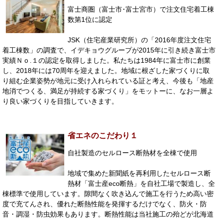
富士商圏（富士市･富士宮市）で注文住宅着工棟
数第1位に認定
JSK（住宅産業研究所）の「2016年度注文住宅
着工棟数」の調査で、イデキョウグループが2015年に引き続き富士市
実績Ｎｏ.１の認定を取得しました。私たちは1984年に富士市に創業
し、2018年には70周年を迎えました。地域に根ざした家づくりに取
り組む企業姿勢が地元に受け入れられている証と考え、今後も「地産
地消でつくる、満足が持続する家づくり」をモットーに、なお一層よ
り良い家づくりを目指していきます。
省エネのこだわり１
自社製造のセルロース断熱材を全棟で使用
地域で集めた新聞紙を再利用したセルロース断
熱材「富士産eco断熱」を自社工場で製造し、全
棟標準で使用しています。隙間なく吹き込んで施工を行うため高い密
度で充てんされ、優れた断熱性能を発揮するだけでなく、防火・防
音・調湿・防虫効果もあります。断熱性能は当社施工の殆どが北海道