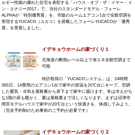
ルギー性能の優れた住宅を表彰する「ハウス・オブ・ザ・イヤー・イ
ン・エナジー2017」で、当社のスタンダードモデル・フォーレ
ALPHAが「特別優秀賞」を、市販のルームエアコン1台で全館空調を
実現するYUCACO（ユカコ）を搭載したフォーレYUCACOが「優秀
賞」を受賞しました。
イデキョウホームの家づくり１
北海道の断熱レベル以上で省エネ全館空調まで
可能
特許取得の「YUCACOシステム」は、24時間
365日、14畳用のエアコン1台で家中の室温を20℃台にキープ。空調
した暖気・冷気を屋根裏から床下まで家中に届けます。冬は冷えがち
な1階の床も暖かく、夏は屋根裏まで涼しくなります。まずは沼津市
岡宮モデルハウスで家中が20℃台という快適さを、体感してみよう。
（完全予約制のため事前のご予約が必要です）
イデキョウホームの家づくり２