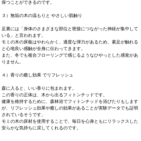
保つことができるのです。
３）無垢の木の温もりと やさしい肌触り
足裏には「身体のさまざまな部位と密接につながった神経が集中して
いる」と言われます。
モミの木の床板はやわらかく、適度な弾力があるため、素足が触れる
と心地良い感触が全身に伝わってきます。
また、冬でも複合フローリングで感じるようなひやっとした感覚があ
りません。
４）香りの癒し効果 でリフレッシュ
森に入ると、いい香りに包まれます。
この香りの正体は、木から出るフィトンチッドです。
健康を維持するために、森林浴でフィトンチッドを浴びたりもします
が、リフレッシュ効果や癒しの効果があることが実験データでも証明
されているそうです。
モミの木の床材を使用することで、毎日を心身ともにリラックスした
安らかな気持ちに戻してくれるのです。