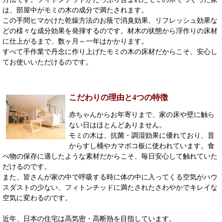
は、部屋中がモミの木の成分で満たされます。
この手間ヒマかけた乾燥方法のお蔭で消臭効果、リフレッシュ効果な
どの様々な成分効果を発揮するのです。材木の状態から浮作りの床材
に仕上がるまで、数ヶ月～一年はかかります。
すべて手作業で丹念に作り上げたモミの木の床材だからこそ、安心し
てお使いいただけるのです。
こだわりの理由と4つの特徴
赤ちゃんからお年寄りまで、家の床や壁に触ら
ない日はほとんどありません。
モミの木は、抗菌・調湿効果に優れており、昔
からすし桶やカマボコ板に使われています。食
べ物の保存に適したような素材だからこそ、毎日安心して触れていた
だけるのです。
また、皆さんが家の中で呼吸する時に体の中に入ってくる空気がハウ
スダストの少ない、フィトンチッドに満たされたさわやかでキレイな
空気に変わるのです。
近年、日本の住宅は高気密・高断熱を目指しています。