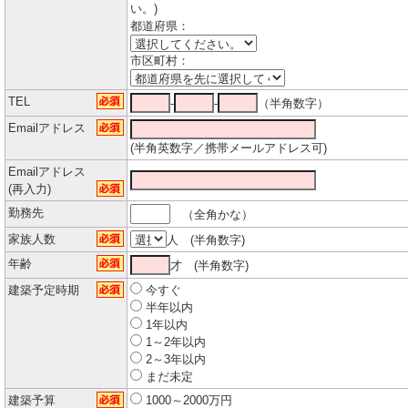
い。)
都道府県：
市区町村：
TEL
-
-
（半角数字）
Emailアドレス
(半角英数字／携帯メールアドレス可)
Emailアドレス
(再入力)
勤務先
（全角かな）
家族人数
人 (半角数字)
年齢
才 (半角数字)
建築予定時期
今すぐ
半年以内
1年以内
1～2年以内
2～3年以内
まだ未定
建築予算
1000～2000万円