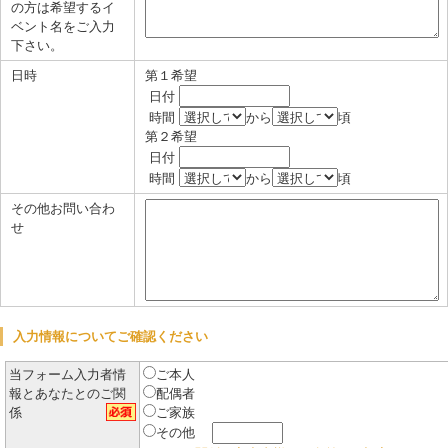
の方は希望するイ
ベント名をご入力
下さい。
日時
第１希望
日付
時間
から
頃
第２希望
日付
時間
から
頃
その他お問い合わ
せ
入力情報についてご確認ください
当フォーム入力者情
ご本人
報とあなたとのご関
配偶者
係
ご家族
その他