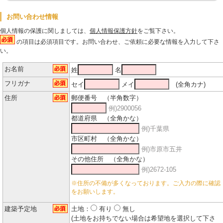
お問い合わせ情報
個人情報の保護に関しましては、
個人情報保護方針
をご覧下さい。
の項目は必須項目です。お問い合わせ、ご依頼に必要な情報を入力して下さ
い。
お名前
姓
名
フリガナ
セイ
メイ
(全角カナ)
住所
郵便番号 （半角数字）
例)2900056
都道府県 （全角かな）
例)千葉県
市区町村 （全角かな）
例)市原市五井
その他住所 （全角かな）
例)2672-105
※住所の不備が多くなっております。ご入力の際に確認
をお願いします。
建築予定地
土地：
有り
無し
(土地をお持ちでない場合は希望地を選択して下さ