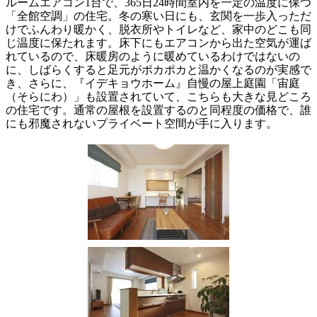
ルームエアコン1台で、365日24時間室内を一定の温度に保つ
「全館空調」の住宅。冬の寒い日にも、玄関を一歩入っただ
けでふんわり暖かく、脱衣所やトイレなど、家中のどこも同
じ温度に保たれます。床下にもエアコンから出た空気が運ば
れているので、床暖房のように暖めているわけではないの
に、しばらくすると足元がポカポカと温かくなるのが実感で
き、さらに、『イデキョウホーム』自慢の屋上庭園「宙庭
（そらにわ）」も設置されていて、こちらも大きな見どころ
の住宅です。通常の屋根を設置するのと同程度の価格で、誰
にも邪魔されないプライベート空間が手に入ります。