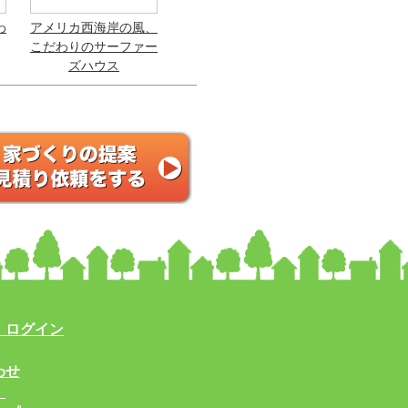
わ
アメリカ西海岸の風、
こだわりのサーファー
ズハウス
・ログイン
わせ
！