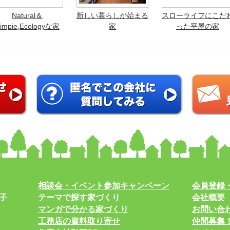
Natural＆
新しい暮らしが始まる
スローライフにこだ
impie,Ecologyな家
家
った平屋の家
相談会・イベント参加キャンペーン
会員登録
子
テーマで探す家づくり
会社概要
マンガで分かる家づくり
お問い合
工務店の資料取り寄せ
仲間募集