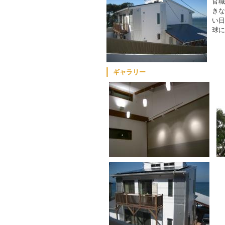
官職
きな
い日
球に
ギャラリー