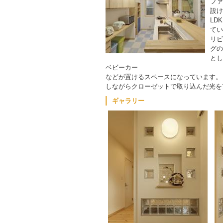
ファ
設け
LD
てい
リビ
グの
とし
ベビーカー
などが置けるスペースになっています。
しながらクローゼットで取り込んだ光を
ギャラリー