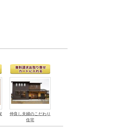
家
仲良し夫婦のこだわり
住宅