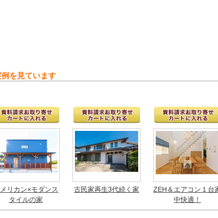
実例を見ています
メリカン×モダンス
古民家再生3代続く家
ZEH＆エアコン１台
タイルの家
中快適！