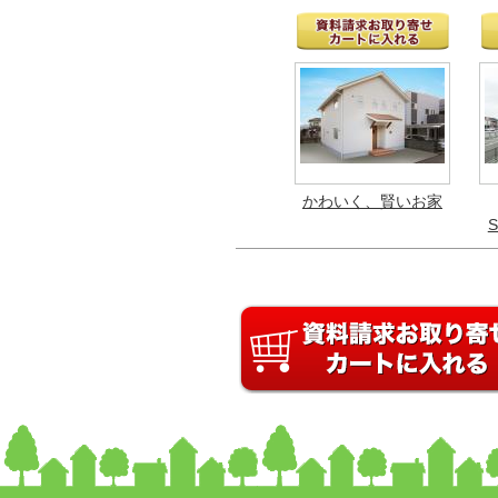
かわいく、賢いお家
S