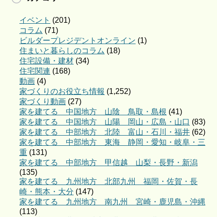
イベント
(201)
コラム
(71)
ビルダープレジデントオンライン
(1)
住まいと暮らしのコラム
(18)
住宅設備・建材
(34)
住宅関連
(168)
動画
(4)
家づくりのお役立ち情報
(1,252)
家づくり動画
(27)
家を建てる 中国地方 山陰 鳥取・島根
(41)
家を建てる 中国地方 山陽 岡山・広島・山口
(83)
家を建てる 中部地方 北陸 富山・石川・福井
(62)
家を建てる 中部地方 東海 静岡・愛知・岐阜・三
重
(131)
家を建てる 中部地方 甲信越 山梨・長野・新潟
(135)
家を建てる 九州地方 北部九州 福岡・佐賀・長
崎・熊本・大分
(147)
家を建てる 九州地方 南九州 宮崎・鹿児島・沖縄
(113)