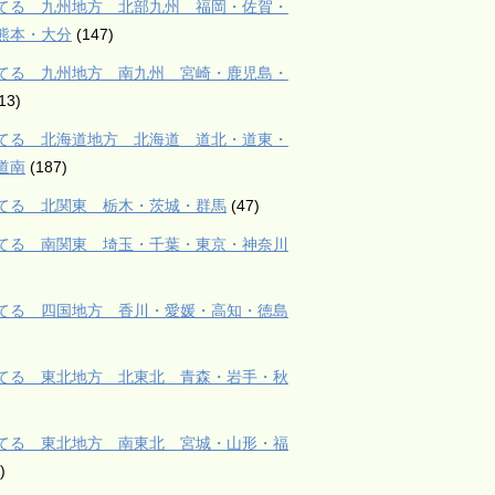
てる 九州地方 北部九州 福岡・佐賀・
熊本・大分
(147)
てる 九州地方 南九州 宮崎・鹿児島・
13)
てる 北海道地方 北海道 道北・道東・
道南
(187)
てる 北関東 栃木・茨城・群馬
(47)
てる 南関東 埼玉・千葉・東京・神奈川
てる 四国地方 香川・愛媛・高知・徳島
てる 東北地方 北東北 青森・岩手・秋
てる 東北地方 南東北 宮城・山形・福
)