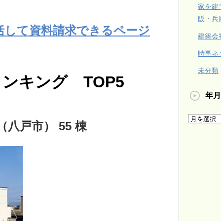
家を建
阪・兵
括して資料請求できるページ
建築会
時事ネ
未分類
ンキング TOP5
年月
（八戸市） 55 棟