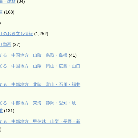
備・建材
(34)
連
(168)
)
りのお役立ち情報
(1,252)
り動画
(27)
てる 中国地方 山陰 鳥取・島根
(41)
てる 中国地方 山陽 岡山・広島・山口
てる 中部地方 北陸 富山・石川・福井
てる 中部地方 東海 静岡・愛知・岐
重
(131)
てる 中部地方 甲信越 山梨・長野・新
)