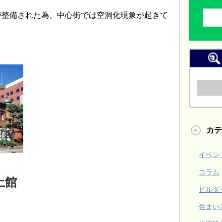
が整備された為、中心街では空洞化現象が起きて
カテ
イベン
コラム
土館
ビルダ
住まい