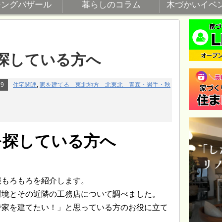
ジングバザール
暮らしのコラム
木づかいイベ
探している方へ
19
住宅関連
,
家を建てる 東北地方 北東北 青森・岩手・秋
を探している方へ
報もろもろを紹介します。
環境とその近隣の工務店について調べました。
で家を建てたい！」と思っている方のお役に立て