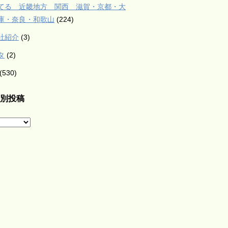
てる 近畿地方 関西 滋賀・京都・大
庫・奈良・和歌山
(224)
社紹介
(3)
タ
(2)
(530)
別投稿