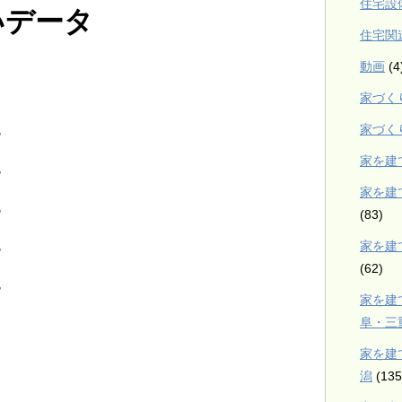
住宅設
いデータ
住宅関
動画
(4
家づく
家づく
％
家を建
％
家を建
％
(83)
家を建
％
(62)
％
家を建
阜・三
家を建
潟
(135