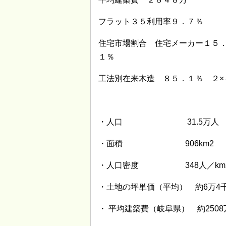
フラット３５利用率９．７％
住宅市場割合 住宅メーカー１５
１％
工法別在来木造 ８５．１％ ２×
・人口 31.5万人
・面積 906km2 
・人口密度 348人／km
・土地の坪単価（平均） 約6万4
・ 平均建築費（岐阜県） 約2508