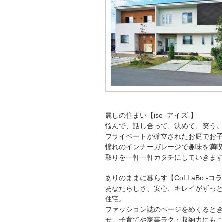
麗しの住まい【
ise -
アイズ
-
】
悩んで、話し合って、決めて、笑う
プライベートが確立されたお庭でお
憧れのインナーガレージで趣味を満
取りを一軒一軒カタチにしていきま
ありのままに暮らす【
CoLLaBo -
コラ
あなたらしさ、安心、キレイがずっ
住宅。
ファッション誌のページをめくると
せ、子育てや家事ラク・収納力にも