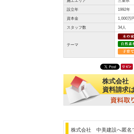
施工エリア
三重県
設立年
1992年
資本金
1,000万
スタッフ数
34人
テーマ
株式会社
資料請求
株式会社 中美建設へ匿名