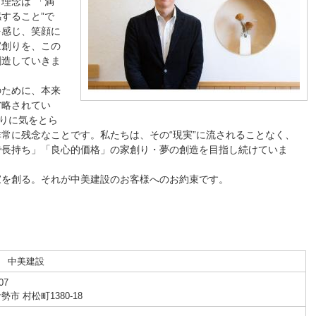
理念は“「満
すること”で
を感じ、笑顔に
家創りを、この
創造していきま
のために、本来
省略されてい
かりに気をとら
常に残念なことです。私たちは、その“現実”に流されることなく、
で長持ち」「良心的価格」の家創り・夢の創造を目指し続けていま
家を創る。それが中美建設のお客様へのお約束です。
 中美建設
07
勢市 村松町1380-18