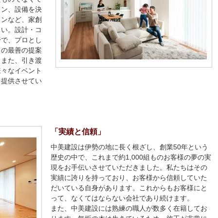
イン、設備を決
ランなど、家創
さい。設計・コ
野で、プロとし
ての最善の提案
。また、引き渡
様々なイベント
を提供させてい
「実績と信頼」
中美建設は伊勢の地に長く根ざし、創業
50
年という
歴史の中で、これまで約
1,000
組ものお客様の夢の実
現をお手伝いさせていただきました。私たちはその
実績に誇りを持っており、お客様から信頼していた
だいている自身があります。これからもお客様にと
って、なくてはならない会社であり続けます。
また、中美建設には熟練の職人が数多く在籍してお