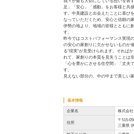
我々が最も大切にしている想いを表す
足」「安心」「感動」をお客様と共感
す。中美建設と出会えたことに喜び
なっていただくため、安心と信頼の
伊勢の地より、地域の皆様とともに
す。
昨今ではコストパフォーマンス実現
の安心の家創りに欠かせないものが
る“現実”が見受けられます。それば
れて、家創りの本質を見失うことは非
「心を豊かにさせる住空間」「丈夫
す。
見えない部分の、中の中まで美しい
基本情報
企業名
株式会社
〒515-05
住所
三重県 伊