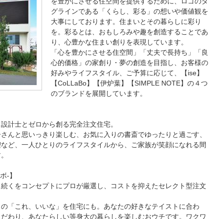
を豊かにさせる住空間を提供するために、ロゴのタ
グラインである「くらし、彩る」の想いや価値観を
大事にしております。住まいとその暮らしに彩り
を。彩るとは、おもしろみや趣を創造することであ
り、心豊かな住まい創りを表現しています。
「心を豊かにさせる住空間」「丈夫で長持ち」「良
心的価格」の家創り・夢の創造を目指し、お客様の
好みやライフスタイル、ご予算に応じて、【
ise
】
【
CoLLaBo
】【伊炉葉】【
SIMPLE NOTE
】の４つ
のブランドを展開しています。
。設計士とゼロから創る完全注文住宅。
子さんと思いっきり楽しむ、お気に入りの書斎でゆったりと過ごす、
喫など、一人ひとりのライフスタイルから、ご家族が笑顔になれる間
す。
ボ
-
】
と続くをコンセプトにプロが厳選し、コストを抑えたセレクト型注文
きの「これ、いいな」を住宅にも。あなたの好きなテイストに合わ
こだわり、あなたらしい等身大の暮らしを楽しむおウチです。ワクワ