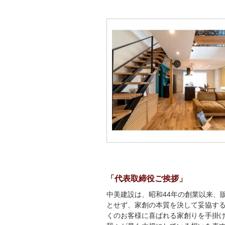
「代表取締役ご挨拶」
中美建設は、昭和
44
年の創業以来、
とせず、家創の本質を決して妥協す
くのお客様に喜ばれる家創りを手掛