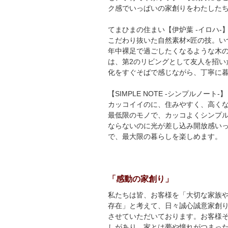
ク感でいっぱいの家創りをわたした
てまひまの住まい【伊炉葉
-
イロハ
-
こだわり抜いた自然素材×匠の技。い
年中裸足で過ごしたくなるような木
は、第
2
のリビングとして友人を招い
化をすぐそばで感じながら、丁寧に
【
SIMPLE NOTE -
シンプルノート
-
】
カッコイイのに、住みやすく、高く
最低限のモノで、カッコよくシンプ
ならないのに光が差し込み開放感いっぱ
で、最大限の暮らしを楽しめます。
「感動の家創り」
私たちは皆、お客様を「大切な家族
存在」と考えて、日々誠心誠意家創
させていただいております。お客様
しがあり、家とは夢や憧れがつまっ