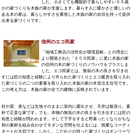
した。小さくても機能的で暮らしやすい５５歳
かの家づくりを木族の家が支援します。暮らす人に暖かさと優しいの
ある木の家は、暮らしやすさを重視した木族の家の自信を持って提供
出来る家づくりです。
信州のエコ民家
「地域工務店の活性化が環境貢献」との理念に
より開発された「ＥＣＯ民家」に更に木族の家
の信州の木の家づくりのノウハウをプラスしま
した。エコ民家とは、無垢の木の良さを引き出
すには匠の知恵と経験により作られた家づくりとエコ暖房を取り入れ
た家づくりの二つの要素を取り入れた木族の家の木造注文住宅です。
この考え方は、木族の家の全ての建物に反映されています。
柱や梁、束などは生地そのままに室内に露出させ、天井は板張り。素
朴で正直な家です。でも、本物の無垢の木の良さを引き出すには匠の
知恵と経験が問われます。そして下手をすると野暮ったくなりがちな
和の素材を組み合わせてモダンな空間を仕上るには、慎重なコーディ
ネートが大切です。しかし、こだわりの持った家づくりはオンリーワ