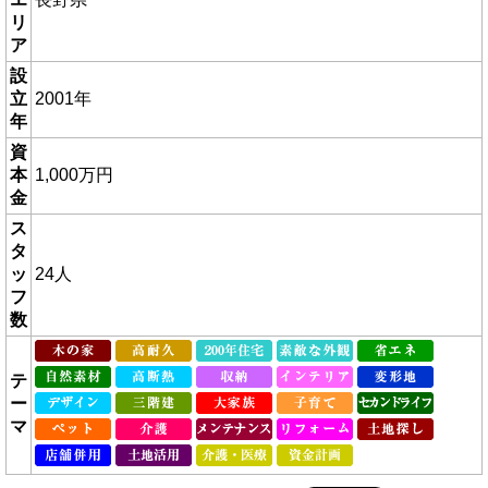
リ
ア
設
立
2001年
年
資
本
1,000万円
金
ス
タ
ッ
24人
フ
数
テ
ー
マ