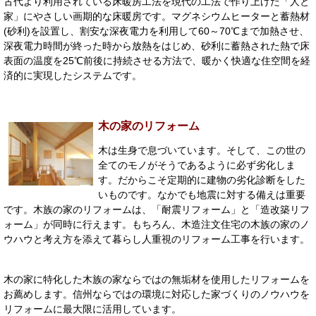
古代より利用されている床暖房工法を現代の工法で作り上げた「人と
家」にやさしい画期的な床暖房です。マグネシウムヒーターと蓄熱材
(砂利)を設置し、割安な深夜電力を利用して60～70℃まで加熱させ、
深夜電力時間が終った時から放熱をはじめ、砂利に蓄熱された熱で床
表面の温度を25℃前後に持続させる方法で、暖かく快適な住空間を経
済的に実現したシステムです。
木の家のリフォーム
木は生身で息づいています。そして、この世の
全てのモノがそうであるように必ず劣化しま
す。だからこそ定期的に建物の劣化診断をした
いものです。なかでも地震に対する備えは重要
です。木族の家のリフォームは、「耐震リフォーム」と「造改築リフ
ォーム」が同時に行えます。もちろん、木造注文住宅の木族の家のノ
ウハウと考え方を添えて暮らし人重視のリフォーム工事を行います。
木の家に特化した木族の家ならではの無垢材を使用したリフォームを
お薦めします。信州ならではの環境に対応した家づくりのノウハウを
リフォームに最大限に活用しています。