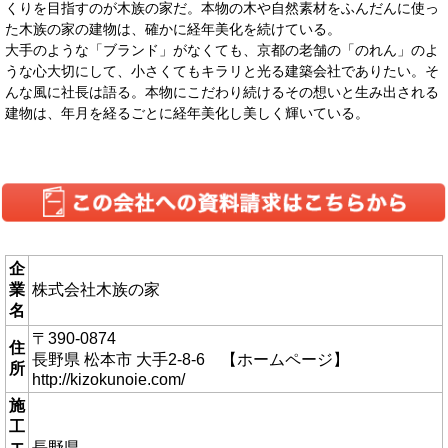
くりを目指すのが木族の家だ。本物の木や自然素材をふんだんに使っ
た木族の家の建物は、確かに経年美化を続けている。
大手のような「ブランド」がなくても、京都の老舗の「のれん」のよ
うな心大切にして、小さくてもキラリと光る建築会社でありたい。そ
んな風に社長は語る。本物にこだわり続けるその想いと生み出される
建物は、年月を経るごとに経年美化し美しく輝いている。
企
業
株式会社木族の家
名
〒390-0874
住
長野県 松本市 大手2-8-6 【ホームページ】
所
http://kizokunoie.com/
施
工
エ
長野県