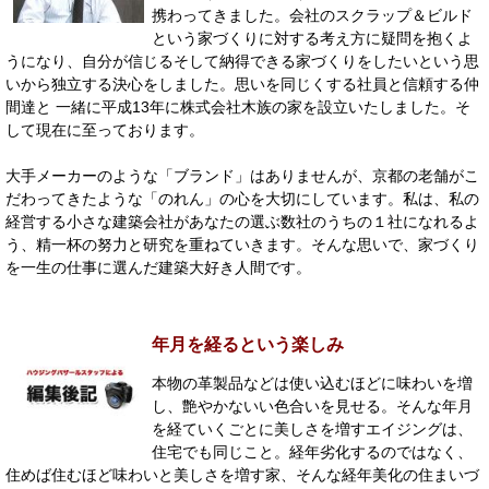
携わってきました。会社のスクラップ＆ビルド
という家づくりに対する考え方に疑問を抱くよ
うになり、自分が信じるそして納得できる家づくりをしたいという思
いから独立する決心をしました。思いを同じくする社員と信頼する仲
間達と 一緒に平成13年に株式会社木族の家を設立いたしました。そ
して現在に至っております。
大手メーカーのような「ブランド」はありませんが、京都の老舗がこ
だわってきたような「のれん」の心を大切にしています。私は、私の
経営する小さな建築会社があなたの選ぶ数社のうちの１社になれるよ
う、精一杯の努力と研究を重ねていきます。そんな思いで、家づくり
を一生の仕事に選んだ建築大好き人間です。
年月を経るという楽しみ
本物の革製品などは使い込むほどに味わいを増
し、艶やかないい色合いを見せる。そんな年月
を経ていくごとに美しさを増すエイジングは、
住宅でも同じこと。経年劣化するのではなく、
住めば住むほど味わいと美しさを増す家、そんな経年美化の住まいづ