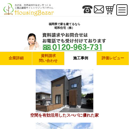
福岡県で家を建てるなら
昭和住宅（株）
資料請求
企業詳細
施工事例
評価レビュー
問い合わせ
空間を有効活用したスぺパに優れた家