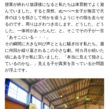
授業が終わり放課後になると私たちは体育館でよく遊
んでいました。すると突然、ぬ〜べ〜女子が無言で天
井のほうを指さして何かを追うようにその指を走らせ
るのです。周りはざわつき出します。どうした、どう
した。一体何があったんだ、と。そこでその子が一言
「あそこにいる・・・」
その瞬間に大きな叫び声とともに騒ぎ出す私たち。週
に何回か繰り返されるこの小さな劇。何カ月か続いた
頃にある子が私に言いました、「本当に見えて指さし
ているのかな。」見える子が真実を言っているか問題
が浮上です。