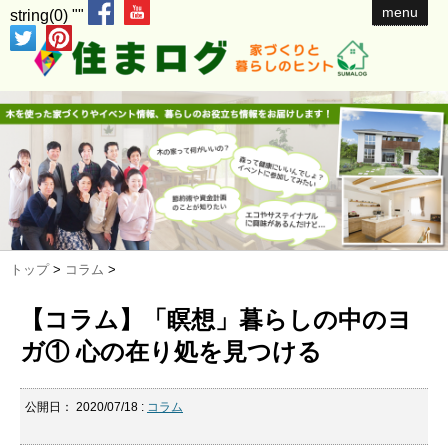
menu
string(0) ""
トップ
>
コラム
>
【コラム】「瞑想」暮らしの中のヨ
ガ① 心の在り処を見つける
公開日：
2020/07/18
:
コラム