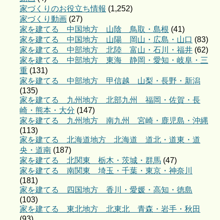
家づくりのお役立ち情報
(1,252)
家づくり動画
(27)
家を建てる 中国地方 山陰 鳥取・島根
(41)
家を建てる 中国地方 山陽 岡山・広島・山口
(83)
家を建てる 中部地方 北陸 富山・石川・福井
(62)
家を建てる 中部地方 東海 静岡・愛知・岐阜・三
重
(131)
家を建てる 中部地方 甲信越 山梨・長野・新潟
(135)
家を建てる 九州地方 北部九州 福岡・佐賀・長
崎・熊本・大分
(147)
家を建てる 九州地方 南九州 宮崎・鹿児島・沖縄
(113)
家を建てる 北海道地方 北海道 道北・道東・道
央・道南
(187)
家を建てる 北関東 栃木・茨城・群馬
(47)
家を建てる 南関東 埼玉・千葉・東京・神奈川
(181)
家を建てる 四国地方 香川・愛媛・高知・徳島
(103)
家を建てる 東北地方 北東北 青森・岩手・秋田
(93)