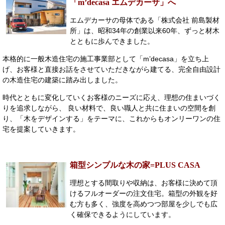
「m’decasa エムデカーサ」へ
エムデカーサの母体である「株式会社 前島製材
所」は、昭和34年の創業以来60年、ずっと材木
とともに歩んできました。
本格的に一般木造住宅の施工事業部として「m’decasa」を立ち上
げ、お客様と直接お話をさせていただきながら建てる、完全自由設計
の木造住宅の建築に踏み出しました。
時代とともに変化していくお客様のニーズに応え、理想の住まいづく
りを追求しながら、 良い材料で、良い職人と共に住まいの空間を創
り、「木をデザインする」をテーマに、これからもオンリーワンの住
宅を提案していきます。
箱型シンプルな木の家=PLUS CASA
理想とする間取りや収納は、お客様に決めて頂
けるフルオーダーの注文住宅。箱型の外観を好
む方も多く、強度を高めつつ部屋を少しでも広
く確保できるようにしています。