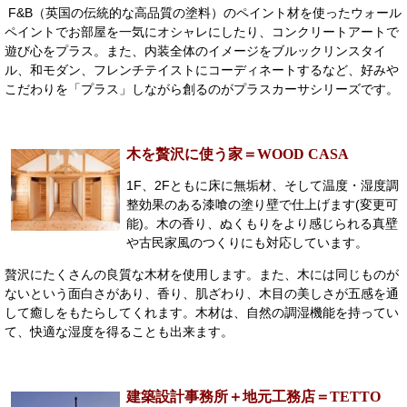
F&B（英国の伝統的な高品質の塗料）のペイント材を使ったウォール
ペイントでお部屋を一気にオシャレにしたり、コンクリートアートで
遊び心をプラス。また、内装全体のイメージをブルックリンスタイ
ル、和モダン、フレンチテイストにコーディネートするなど、好みや
こだわりを「プラス」しながら創るのがプラスカーサシリーズです。
木を贅沢に使う家＝WOOD CASA
1F、2Fともに床に無垢材、そして温度・湿度調
整効果のある漆喰の塗り壁で仕上げます(変更可
能)。木の香り、ぬくもりをより感じられる真壁
や古民家風のつくりにも対応しています。
贅沢にたくさんの良質な木材を使用します。また、木には同じものが
ないという面白さがあり、香り、肌ざわり、木目の美しさが五感を通
して癒しをもたらしてくれます。木材は、自然の調湿機能を持ってい
て、快適な湿度を得ることも出来ます。
建築設計事務所＋地元工務店＝TETTO