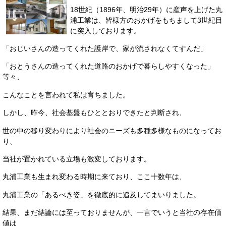
18世紀（1896年、明治29年）に産声を上げた丸
浦工業は、皆様方のおかげをもちまして3世紀目
に突入しております。
「おじいさんの造ってくれた護岸で、家が流されなくてすんだ」
「おとうさんの造ってくれた道路のおかげで暮らしやすくなった」
等々、
こんなことを言われて私は育ちました。
しかし、昨今、社会基盤もひととおりできたと判断され、
世の中の移り変わりにより社会のニーズも多種多様なものになってお
り、
当社が置かれている立場も激変しております。
丸浦工業も生まれ変わる時期に来ており、ここ十数年は、
丸浦工業の「あるべき姿」を徹底的に追及してまいりました。
結果、まだ結論には至っておりませんが、一言でいうと当社の存在価
値は