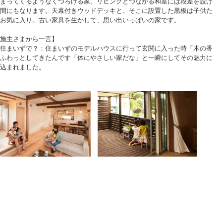
まってくるようなくつろげる家。リビングとつながる和室には段差を設け
間にもなります。天幕付きウッドデッキと、そこに設置した黒板は子供た
お気に入り。古い家具を生かして、思い出いっぱいの家です。
施主さまから一言】
住まいずで？：住まいずのモデルハウスに行って玄関に入った時「木の香
ふわっとしてきたんです「体にやさしい家だな」と一瞬にしてその魅力に
込まれました。