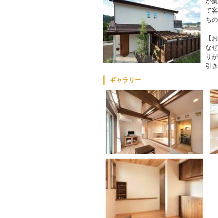
が集
て客
ちの
【お
なぜ
りが
引き
ギャラリー