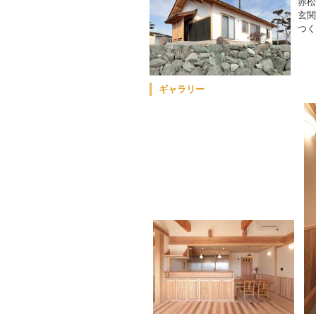
赤松
玄関
つく
ギャラリー