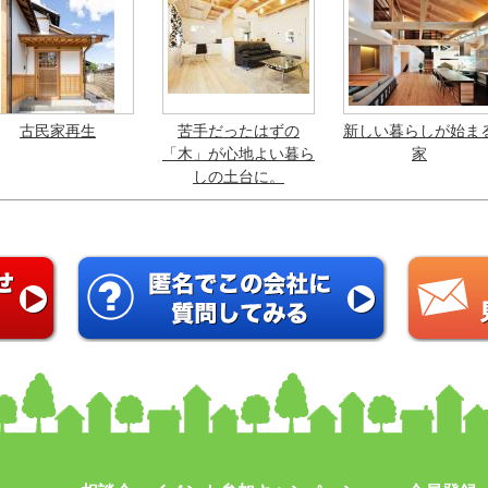
古民家再生
苦手だったはずの
新しい暮らしが始ま
「木」が心地よい暮ら
家
しの土台に。