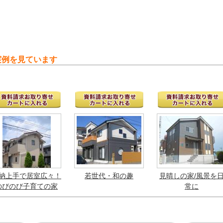
実例を見ています
納上手で居室広々！
若世代・和の趣
見晴しの家/風景を
のびのび子育ての家
常に