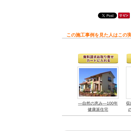
この施工事例を見た人はこの
—自然の恵み—100年
収
健康派住宅