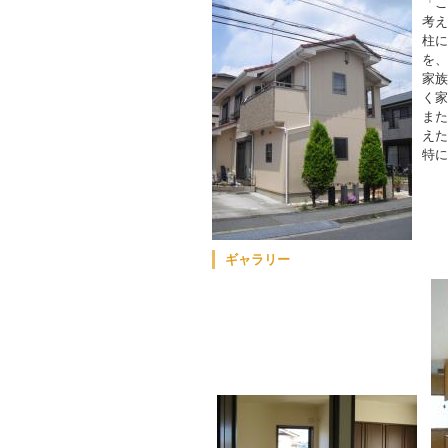
「こ
考え
柱に
を、
家族
く家
また
えた
特に
ギャラリー