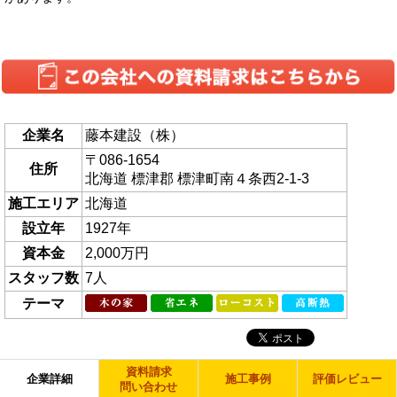
企業名
藤本建設（株）
〒086-1654
住所
北海道 標津郡 標津町南４条西2-1-3
施工エリア
北海道
設立年
1927年
資本金
2,000万円
スタッフ数
7人
テーマ
資料請求
企業詳細
施工事例
評価レビュー
問い合わせ