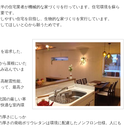
大半の住宅業者が機械的な家づくりを行っています。住宅環境を蘇ら
重要です。
ごしやすい住宅を目指し、生物的な家づくりを実行しています。
ごしてほしいと心から願うためです。
さを追求した、
から屋根にいた
包み込んでいま
、高耐震性能、
よって、最高ク
。
ル北国の厳しい寒
、快適な室内環
mの厚さにしっか
mの厚さの発砲ポリウレタンは環境に配慮したノンフロン仕様。人にも