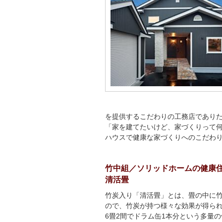
を提供するこだわりの工務店であり
「家を建てたいけど、家づくりって
ハウスで健康な家づくりへのこだわ
竹中組／ソリッドホームの健康
清活畳
竹炭入り「清活畳」とは、畳の中に
ので、竹炭が持つ様々な効果が得ら
6畳2間でドラム缶1本分という多量