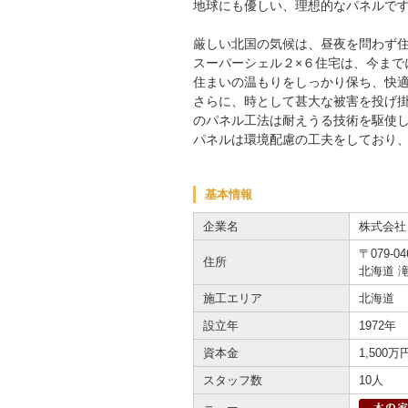
地球にも優しい、理想的なパネルで
厳しい北国の気候は、昼夜を問わず
スーパーシェル２×６住宅は、今まで
住まいの温もりをしっかり保ち、快
さらに、時として甚大な被害を投げ掛
のパネル工法は耐えうる技術を駆使
パネルは環境配慮の工夫をしており
基本情報
企業名
株式会社
〒079-04
住所
北海道 
施工エリア
北海道
設立年
1972年
資本金
1,500万
スタッフ数
10人