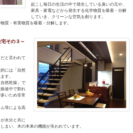
起こし毎日の生活の中で発生している臭いの元や、
家具・家電などから発生する化学物質を吸着・分解
していき、クリーンな空気を創ります。
学物質・有害物質を吸着・分解します。
住宅その３～
」だと言われて
般的には「自然
れます。
「自然乾燥」で
乾燥途中で割れ
が多いため非常
ーム等による高
スが水分と共に
てしまい、木の本来の機能が失われています。