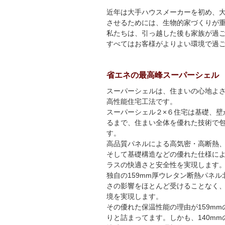
近年は大手ハウスメーカーを初め、
させるためには、生物的家づくりが
私たちは、引っ越した後も家族が過
すべてはお客様がよりよい環境で過
省エネの最高峰スーパーシェル
スーパーシェルは、住まいの心地よ
高性能住宅工法です。
スーパーシェル２×６住宅は基礎、壁
るまで、住まい全体を優れた技術で
す。
高品質パネルによる高気密・高断熱
そして基礎構造などの優れた仕様に
ラスの快適さと安全性を実現します
独自の159mm厚ウレタン断熱パネ
さの影響をほとんど受けることなく
境を実現します。
その優れた保温性能の理由が159m
りと詰まってます。しかも、140m