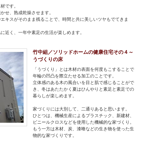
木材です。
聴かせ、熟成乾燥させます。
やエキスがそのまま残ることで、時間と共に美しいツヤもでてきま
肌に近く、一年中素足の生活が楽しめます。
竹中組／ソリッドホームの健康住宅その４～
うづくりの床
「うづくり」とは木材の表面を何度もこすることで
年輪の凹凸を際立たせる加工のことです。
立体感のある木の風合いを目と肌で感じることがで
き、冬はあたたかく夏はひんやりと素足と素足での
暮らしが楽しめます。
家づくりには大別して、二通りあると思います。
ひとつは、機械生産によるプラスチック、新建材、
ビニールクロスなどを使用した機械的な家づくり。
もう一方は木材、炭、漆喰などの生き物を使った生
物的な家づくりです。