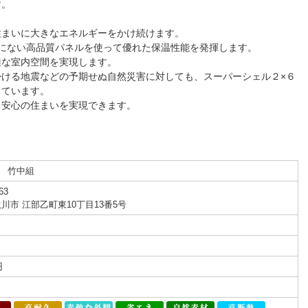
す。
住まいに大きなエネルギーをかけ続けます。
にない高品質パネルを使って優れた保温性能を発揮します。
適な室内空間を実現します。
ける地震などの予期せぬ自然災害に対しても、スーパーシェル２×６
しています。
、安心の住まいを実現できます。
 竹中組
63
滝川市 江部乙町東10丁目13番5号
円