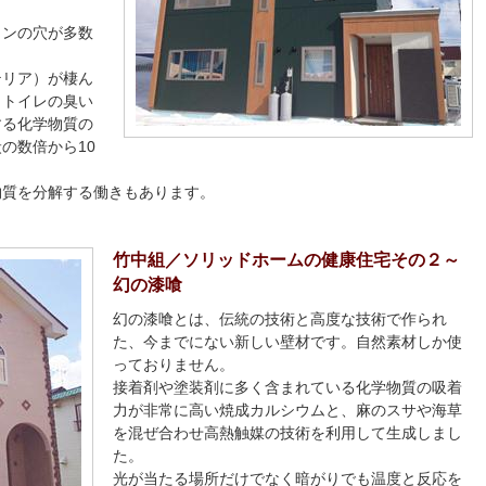
。
ロンの穴が多数
テリア）が棲ん
、トイレの臭い
する化学物質の
の数倍から10
物質を分解する働きもあります。
竹中組／ソリッドホームの健康住宅その２～
幻の漆喰
幻の漆喰とは、伝統の技術と高度な技術で作られ
た、今までにない新しい壁材です。自然素材しか使
っておりません。
接着剤や塗装剤に多く含まれている化学物質の吸着
力が非常に高い焼成カルシウムと、麻のスサや海草
を混ぜ合わせ高熱触媒の技術を利用して生成しまし
た。
光が当たる場所だけでなく暗がりでも温度と反応を