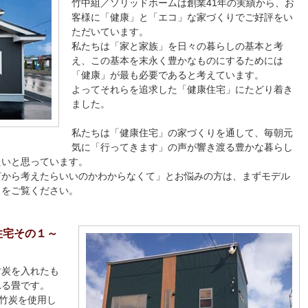
竹中組／ソリッドホームは創業41年の実績から、お
客様に「健康」と「エコ」な家づくりでご好評をい
ただいています。
私たちは「家と家族」を日々の暮らしの基本と考
え、この基本を末永く豊かなものにするためには
「健康」が最も必要であると考えています。
よってそれらを追求した「健康住宅」にたどり着き
ました。
私たちは「健康住宅」の家づくりを通して、毎朝元
気に「行ってきます」の声が響き渡る豊かな暮らし
たいと思っています。
何から考えたらいいのかわからなくて」とお悩みの方は、まずモデル
りをご覧ください。
住宅その１～
竹炭を入れたも
れる畳です。
の竹炭を使用し