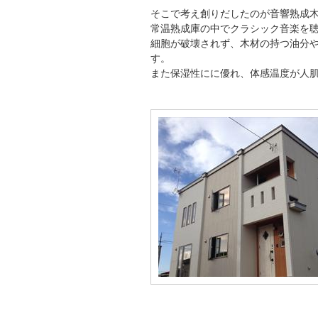
そこで考え創りだしたのが音響熟成
常温熟成庫の中でクラシック音楽を
細胞が破壊されず、木材の持つ油分
す。
また保湿性にに優れ、体感温度が人