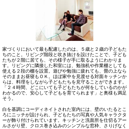
家づくりにおいて最も配慮したのは、５歳と２歳の子どもた
ちのこと。リビング階段と吹き抜けを設けたことで、子ども
たちが２階に居ても、その様子が手に取るようにわかりま
す。リビングに隣接した和室には、勉強机や作業棚としても
使える２段の棚を設置。遊びや勉強に疲れても、畳の上なら
そのままお昼寝もＯＫ。ほぼ家中を見渡せる対面キッチンか
らは、料理をしながら子どもたちを見守ることができます。
「２４時間、どこにいても子どもたちが何をしているのかが
わかるので、安心して子どもを育てられます」と奥様も満足
そう。
白を基調にコーディネイトされた室内には、壁のいたるとこ
ろにニッチが設けられ、子どもたちの写真や人気キャラクタ
ーが飾り付けられています。キッチンと洗面所を仕切るアー
ルさがり壁、クロス巻き込みのシンプルな窓枠、さりげなく