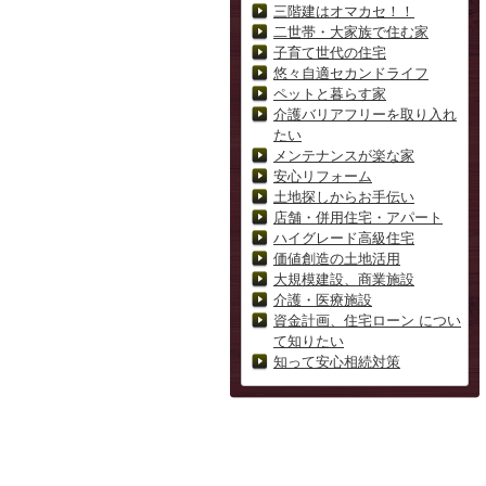
三階建はオマカセ！！
二世帯・大家族で住む家
子育て世代の住宅
悠々自適セカンドライフ
ペットと暮らす家
介護バリアフリーを取り入れ
たい
メンテナンスが楽な家
安心リフォーム
土地探しからお手伝い
店舗・併用住宅・アパート
ハイグレード高級住宅
価値創造の土地活用
大規模建設、商業施設
介護・医療施設
資金計画、住宅ローン につい
て知りたい
知って安心相続対策