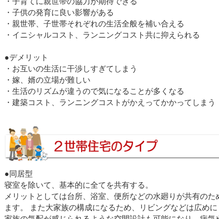
・子育てに親世帯の協力が期待できる
・子供の発育に良い影響がある
・親世帯、子世帯それぞれの生活全般を補い合える
・イニシャルコスト、ランニングコスト共に抑えられる
●デメリット
・お互いの生活に干渉しすぎてしまう
・嫁、婿の立場が難しい
・生活のリズムが違うので気になることが多くなる
・建築コスト、ランニングコストがかえってかかってしまう
●同居型
寝室を除いて、基本的に全てを共有する。
メリットとしては台所、浴室、便所などの水廻りが共有のた
ます。 また大家族の構成になるため、リビングなどは広めに
家族の気配が感じられるような空間設計も可能になり、病気