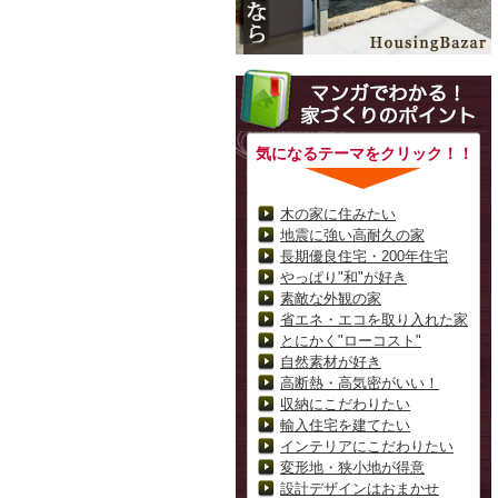
気になるテーマをクリック！！
木の家に住みたい
地震に強い高耐久の家
長期優良住宅・200年住宅
やっぱり"和"が好き
素敵な外観の家
省エネ・エコを取り入れた家
とにかく"ローコスト"
自然素材が好き
高断熱・高気密がいい！
収納にこだわりたい
輸入住宅を建てたい
インテリアにこだわりたい
変形地・狭小地が得意
設計デザインはおまかせ