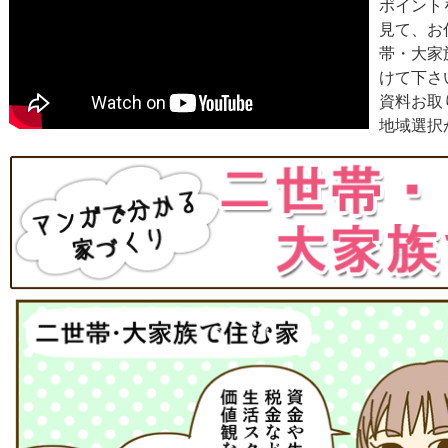
ポイント
見て、お
帯・大家
けて下さ
資料お取
地域選択