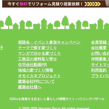
相談会・イベント参加キャンペーン
会員登録
子
テーマで探す家づくり
会社概要
マンガで分かる家づくり
お問い合
工務店の資料取り寄せ
仲間募集
住宅会社動画PR
サイトマ
地域の家づくり情報
利用規約
オモイカネプロジェクト
プライバ
建築会社PRについて
建築会社様へ
SDGsを推進する住まいと暮らしの情報サイト ハウジングバザール
© 2009–2026 Housing Bazar All rights reserved.