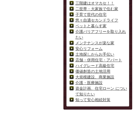
三階建はオマカセ！！
二世帯・大家族で住む家
子育て世代の住宅
悠々自適セカンドライフ
ペットと暮らす家
介護バリアフリーを取り入れ
たい
メンテナンスが楽な家
安心リフォーム
土地探しからお手伝い
店舗・併用住宅・アパート
ハイグレード高級住宅
価値創造の土地活用
大規模建設、商業施設
介護・医療施設
資金計画、住宅ローン につい
て知りたい
知って安心相続対策