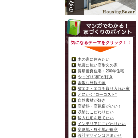
気になるテーマをクリック！！
木の家に住みたい
地震に強い高耐久の家
長期優良住宅・200年住宅
やっぱり"和"が好き
素敵な外観の家
省エネ・エコを取り入れた家
とにかく"ローコスト"
自然素材が好き
高断熱・高気密がいい！
収納にこだわりたい
輸入住宅を建てたい
インテリアにこだわりたい
変形地・狭小地が得意
設計デザインはおまかせ