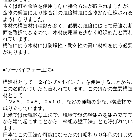
古くは釘や金物を使用しない接合方法が取られましたが、
金物の発達により接合部の強度補強に金物類が仕様される
ようになりました。
木材の構造材は種類が多く、必要な強度に従って最適な断
面を選択できるので、木材使用量も少なく経済的だと言わ
れています。
構造に使う木材には防蟻性・耐久性の高い材料を使う必要
があります。
●ツーバイフォー工法●
構造材として「２インチ×４インチ」を使用することから、
この名前がついたと言われています。このほかの主要構造
材として
「２×６、２×８、２×１０」などの種類の少ない構造材で
成り立っています。
北米では伝統的な工法で、現場で壁の枠組みを組み立てて
から建て起こすことから「枠組み壁工法」とも呼ばれてい
ます。
日本でこの工法が可能になったのは昭和５０年代のはじめ