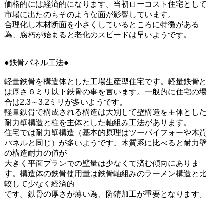
価格的には経済的になります。当初ローコスト住宅として
市場に出たのもそのような面が影響しています。
合理化し木材断面を小さくしているところに特徴がある
為、腐朽が始まると老化のスピードは早いようです。
●鉄骨パネル工法●
軽量鉄骨を構造体とした工場生産型住宅です。軽量鉄骨と
は厚さ６ミリ以下鉄骨の事を言います。一般的に住宅の場
合は2.3～3.2ミリが多いようです。
軽量鉄骨で構成される構造は大別して壁構造を主体とした
耐力壁構造と柱を主体とした軸組み工法があります。
住宅では耐力壁構造（基本的原理はツーバイフォーや木質
パネルと同じ）が多いようです。木質系に比べると耐力壁
の構造耐力の値が
大きく平面プランでの壁量は少なくて済む傾向にありま
す。構造体の鉄骨使用量は鉄骨軸組みのラーメン構造と比
較して少なく経済的
です。鉄骨の厚さが薄い為、防錆加工が重要となります。