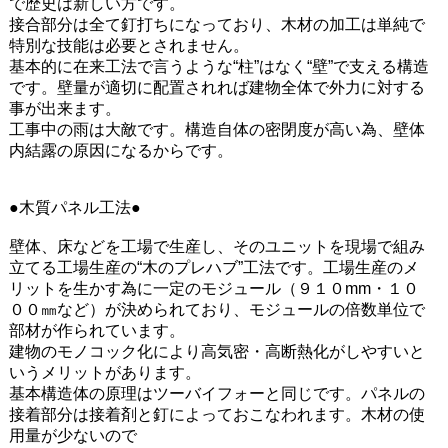
で歴史は新しい方です。
接合部分は全て釘打ちになっており、木材の加工は単純で
特別な技能は必要とされません。
基本的に在来工法で言うような“柱”はなく“壁”で支える構造
です。壁量が適切に配置されれば建物全体で外力に対する
事が出来ます。
工事中の雨は大敵です。構造自体の密閉度が高い為、壁体
内結露の原因になるからです。
●木質パネル工法●
壁体、床などを工場で生産し、そのユニットを現場で組み
立てる工場生産の“木のプレハブ”工法です。工場生産のメ
リットを生かす為に一定のモジュール（９１０mm・１０
００㎜など）が決められており、モジュールの倍数単位で
部材が作られています。
建物のモノコック化により高気密・高断熱化がしやすいと
いうメリットがあります。
基本構造体の原理はツーバイフォーと同じです。パネルの
接着部分は接着剤と釘によっておこなわれます。木材の使
用量が少ないので