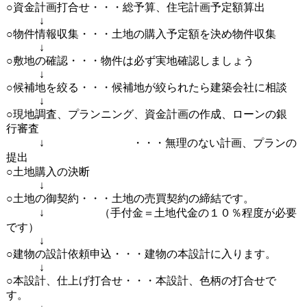
○資金計画打合せ・・・総予算、住宅計画予定額算出
↓
○物件情報収集・・・土地の購入予定額を決め物件収集
↓
○敷地の確認・・・物件は必ず実地確認しましょう
↓
○候補地を絞る・・・候補地が絞られたら建築会社に相談
↓
○現地調査、プランニング、資金計画の作成、ローンの銀
行審査
↓ ・・・無理のない計画、プランの
提出
○土地購入の決断
↓
○土地の御契約・・・土地の売買契約の締結です。
↓ （手付金＝土地代金の１０％程度が必要
です）
↓
○建物の設計依頼申込・・・建物の本設計に入ります。
↓
○本設計、仕上げ打合せ・・・本設計、色柄の打合せで
す。