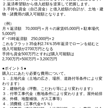
２.返済希望額から借入総額を逆算して把握します。
３.手持ち資金（自己資金）と借入総額の合計が、土地・建
物・諸費用の購入可能額となります。
（例）
月々返済額 70,000円＝月々の家賃65,000円＋駐車場代
5,000円
ﾎﾞｰﾅｽ時返済額 250,000円×２
これをフラット35金利2.74％35年返済でローンを組むと
借入可能額が2700万円となる
手持ち資金500万円とすれば購入可能額は
2,700万円+500万円＝3,200万円
●ポイント５●
購入ににあたり必要な費用について。
１．土地代金（土地の広さ、場所、道路付等条件により変
わります）
２．建物代金（坪数、こだわり等により変わります）
３．付帯工事代金（敷地条件により変わります。屋外給排
水、外構、地盤補強、ガス工事等）
４．消費税（工事代金×５％）