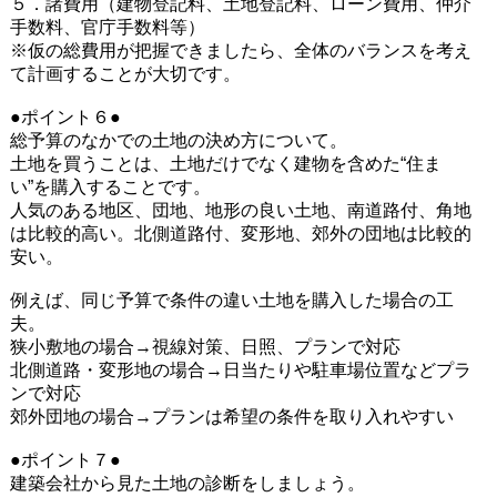
５．諸費用（建物登記料、土地登記料、ローン費用、仲介
手数料、官庁手数料等）
※仮の総費用が把握できましたら、全体のバランスを考え
て計画することが大切です。
●ポイント６●
総予算のなかでの土地の決め方について。
土地を買うことは、土地だけでなく建物を含めた“住ま
い”を購入することです。
人気のある地区、団地、地形の良い土地、南道路付、角地
は比較的高い。北側道路付、変形地、郊外の団地は比較的
安い。
例えば、同じ予算で条件の違い土地を購入した場合の工
夫。
狭小敷地の場合→視線対策、日照、プランで対応
北側道路・変形地の場合→日当たりや駐車場位置などプラ
ンで対応
郊外団地の場合→プランは希望の条件を取り入れやすい
●ポイント７●
建築会社から見た土地の診断をしましょう。